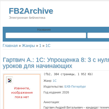
FB2Archive
Электронная библиотека
Название
Главная
»
Жанры
»
1
»
1С
Гартвич А.:
1С: Упрощенка 8: 3 с нул
уроков для начинающих
(
fb2
, 
384
 страницы, 1 952 Kb)
Жанр:
1С
Издательство:
БХВ-Петербург
Год издания:
2026
Аннотация:
Гартвич Андрей Витальевич – кандидат технич