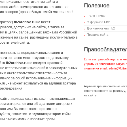
или присланы посетителями сайта и
Полезное
ещено любое коммерческое использование
ия авторов (правообладателей) материалов!
FB2 в Firefox
тратор")
fb2archive.ru
не несет
О формате FB2
иалов, доступных на сайте, а также за
Для чтения книг fb2
ми в целях, запрещенных законами Российской
Правила сайта
оженные на сайте, размещены исключительно в
осетителей сайта.
Правообладате
твенность за порядок использования и
ve.ru
согласно местному законодательству
Если вы правообладатель кни
айта
fb2archive.ru
не владеет правовой
убрать из библиотеки какую-
 не отслеживают изменений в законодательных
пишите на email: admin@fb2ar
ях и обстоятельствах ответственность за
овлекло за собой использование информации
e.ru
, не может возлагаться на администратора
Администрация сайта не нес
преследования.
ответственности за рекламу
на сайте.
 сайте, принадлежат их законным владельцам
ором материалов или обладателем авторских
зано или Вы возражаете против его
уйста, свяжитесь с администратором сайта.
ны в максимально короткие сроки.