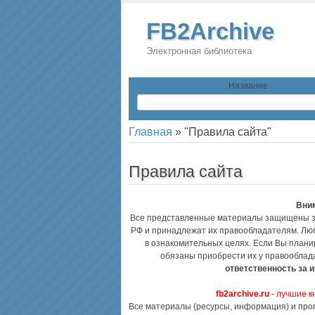
FB2Archive
Электронная библиотека
Название
Главная
»
"Правила сайта"
Правила сайта
Вни
Все представленные материалы защищены за
РФ и принадлежат их правообладателям. Люб
в ознакомительных целях. Если Вы плани
обязаны приобрести их у правооблад
ответственность за 
fb2archive.ru
- лучшие к
Все материалы (ресурсы, информация) и про