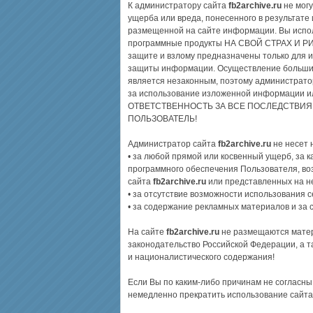
К администратору сайта
fb2archive.ru
не могу
ущерба или вреда, понесенного в результате
размещенной на сайте информации. Вы испо
программные продукты НА СВОЙ СТРАХ И РИС
защите и взлому предназначены только для 
защиты информации. Осуществление большин
является незаконным, поэтому администрато
за использование изложенной информации и
ОТВЕТСТВЕННОСТЬ ЗА ВСЕ ПОСЛЕДСТВИЯ
ПОЛЬЗОВАТЕЛЬ!
Администратор сайта
fb2archive.ru
не несет 
• за любой прямой или косвенный ущерб, за 
программного обеспечения Пользователя, во
сайта
fb2archive.ru
или представленных на н
• за отсутствие возможности использования 
• за содержание рекламных материалов и за
На сайте
fb2archive.ru
не размещаются мате
законодательство Российской Федерации, а т
и националистического содержания!
Если Вы по каким-либо причинам не согласны
немедленно прекратить использование сайт