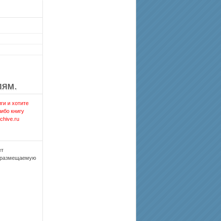
лям.
ги и хотите
либо книгу
chive.ru
ет
, размещаемую