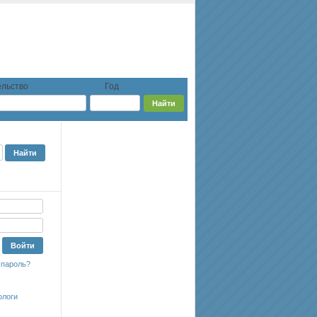
льство
Год
 пароль?