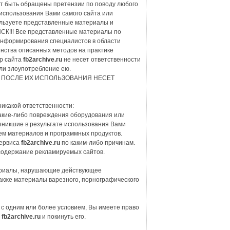
т быть обращены претензии по поводу любого
 использования Вами самого сайта или
льзуете представленные материалы и
К!!! Все представленные материалы по
информирования специалистов в области
ства описанных методов на практике
р сайта
fb2archive.ru
не несет ответственности
ли злоупотребление ею.
 ПОСЛЕ ИХ ИСПОЛЬЗОВАНИЯ НЕСЕТ
никакой ответственности:
какие-либо повреждения оборудования или
зникшие в результате использования Вами
ем материалов и программных продуктов.
сервиса
fb2archive.ru
по каким-либо причинам.
 содержание рекламируемых сайтов.
риалы, нарушающие действующее
акже материалы варезного, порнографического
 с одним или более условием, Вы имеете право
а
fb2archive.ru
и покинуть его.