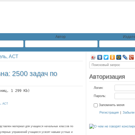
Автор
Издате
ель, АСТ
вна:
2500 задач по
Авторизация
Логин:
аниц, 1 299 Kb)
Пароль:
ь, АСТ
Запомнить меня
Регистрация
|
Забыли
дставлен материал для учащихся начальных классов по
гулярных упражнений учащиеся усвоят навыки устных и