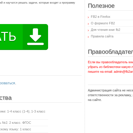
й и научатся решать задачи, которые входят а программу
Полезное
FB2 в Firefox
О формате FB2
Для чтения книг fb2
Правила сайта
Правообладате
Если вы правообладатель кни
убрать из библиотеки какую-
пишите на email: admin@fb2ar
зоваться
.
Администрация сайта не нес
ответственности за рекламу
ства
на сайте.
е: 1-4 класс (1-4); 1-3 класс
ь №2. 2 класс. ФГОС
кому языку: 1 класс