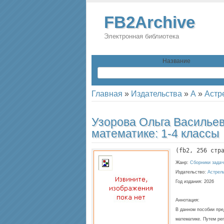
FB2Archive
Электронная библиотека
Название
Главная
»
Издательства
»
А
»
Астр
Узорова Ольга Василье
математике: 1-4 классы
(
fb2
, 
256
 стр
Жанр:
Сборники задач
Издательство:
Астрел
Год издания:
2026
Аннотация:
В данном пособии пре
математике. Путем ре