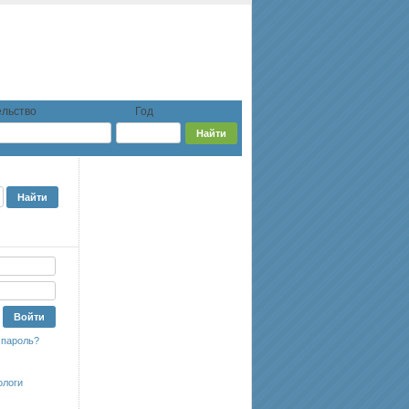
льство
Год
 пароль?