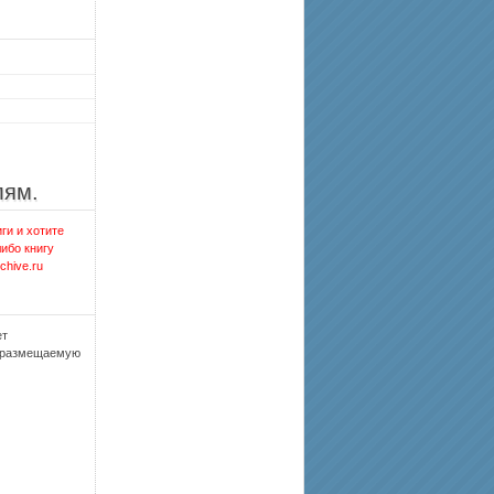
лям.
ги и хотите
либо книгу
chive.ru
ет
, размещаемую