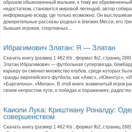
образом обыкновенный мальчик, к тому же обремененны
недостатком, становится мировой легендой, автор собира
информацию всюду, где только возможно. Он выслушивае
доверительные рассказы родных и близких Месси, его тре
бывших игроков, спортивных…
Ибрагимович Златан:
Я — Златан
Скачать книгу (размер 1 462 Kb , формат
fb2
, страниц
288
)
Златан Ибрагимович — футбольная суперзвезда, бомбард
карьеру он сменил множество клубов, среди которых был
гранды европейского футбола, как «Аякс», «Ювентус», «И
«Барселона», «Милан». В этой книге знаменитый игрок ра
своем непростом пути, о победах и поражениях, радостях 
Каиоли Лука:
Криштиану Роналду: Од
совершенством
Скачать книгу (размер 1 462 Kb , формат
fb2
, страниц
288
)