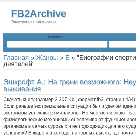
FB2Archive
Электронная библиотека
Название
Главная
»
Жанры
»
Б
»
"Биографии спорт
деятелей"
Эшкрофт А.:
На грани возможного: На
выживания
Скачать книгу (размер 2 207 Kb , формат
fb2
, страниц
434
)
Если раньше экстремальные ситуации были уделом единиц
экстримом увлекаются миллионы. Но многие ли знают, как
физиологические механизмы обеспечивают функциониро
организма в самых суровых и не подходящих для его су
условиях? В жаре и в холоде, на горных высях, где почти