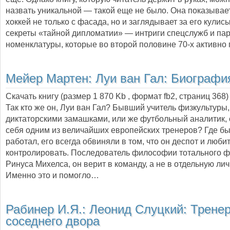
назвать уникальной — такой еще не было. Она показывае
хоккей не только с фасада, но и заглядывает за его кулис
секреты «тайной дипломатии» — интриги спецслужб и па
номенклатуры, которые во второй половине 70-х активн
Мейер Мартен:
Луи ван Гал: Биографи
Скачать книгу (размер 1 870 Kb , формат
fb2
, страниц
368
)
Так кто же он, Луи ван Гал? Бывший учитель физкультур
диктаторскими замашками, или же футбольный аналитик,
себя одним из величайших европейских тренеров? Где бы
работал, его всегда обвиняли в том, что он деспот и люби
контролировать. Последователь философии тотального 
Ринуса Михелса, он верит в команду, а не в отдельную лич
Именно это и помогло…
Рабинер И.Я.:
Леонид Слуцкий: Тренер
соседнего двора