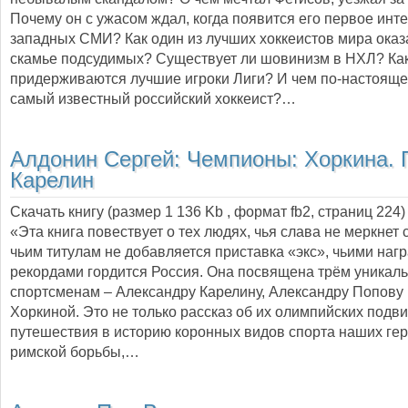
Почему он с ужасом ждал, когда появится его первое инт
западных СМИ? Как один из лучших хоккеистов мира оказ
скамье подсудимых? Существует ли шовинизм в НХЛ? Ка
придерживаются лучшие игроки Лиги? И чем по-настояще
самый известный российский хоккеист?…
Алдонин Сергей:
Чемпионы: Хоркина. 
Карелин
Скачать книгу (размер 1 136 Kb , формат
fb2
, страниц
224
)
«Эта книга повествует о тех людях, чья слава не меркнет с
чьим титулам не добавляется приставка «экс», чьими наг
рекордами гордится Россия. Она посвящена трём уникал
спортсменам – Александру Карелину, Александру Попову
Хоркиной. Это не только рассказ об их олимпийских подвиг
путешествия в историю коронных видов спорта наших геро
римской борьбы,…