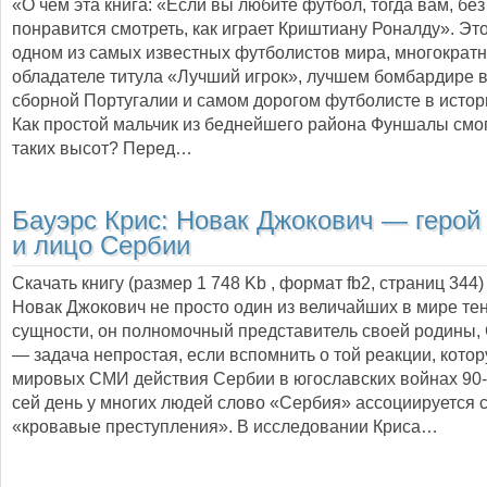
«О чём эта книга: «Если вы любите футбол, тогда вам, бе
понравится смотреть, как играет Криштиану Роналду». Это
одном из самых известных футболистов мира, многократ
обладателе титула «Лучший игрок», лучшем бомбардире в
сборной Португалии и самом дорогом футболисте в истор
Как простой мальчик из беднейшего района Фуншалы смог
таких высот? Перед…
Бауэрс Крис:
Новак Джокович — герой
и лицо Сербии
Скачать книгу (размер 1 748 Kb , формат
fb2
, страниц
344
)
Новак Джокович не просто один из величайших в мире те
сущности, он полномочный представитель своей родины, 
— задача непростая, если вспомнить о той реакции, кото
мировых СМИ действия Сербии в югославских войнах 90-х 
сей день у многих людей слово «Сербия» ассоциируется 
«кровавые преступления». В исследовании Криса…