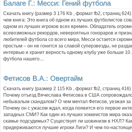
Балаге Г.:
Месси: Гений футбола
Скачать книгу (размер 3 176 Kb , формат
fb2
, страниц
624
чем книга: Это книга об одном из лучших футболистов со
одном из лучших игроков всех времен. Обладатель огромн
всевозможных рекордов, невероятных гонораров и призн
любителей футбола со всего мира, Месси остается скром
простым – он не гонится за славой суперзвезды, не разда
интервью и хранит верность одному клубу уже больше 10 л
футбола нашего…
Фетисов В.А.:
Овертайм
Скачать книгу (размер 2 115 Kb , формат
fb2
, страниц
416
)
Почему отъезд Вячеслава Фетисова в США сопровождал
небывалым скандалом? О чем мечтал Фетисов, уезжая за
Почему он с ужасом ждал, когда появится его первое инт
западных СМИ? Как один из лучших хоккеистов мира оказ
скамье подсудимых? Существует ли шовинизм в НХЛ? Ка
придерживаются лучшие игроки Лиги? И чем по-настояще