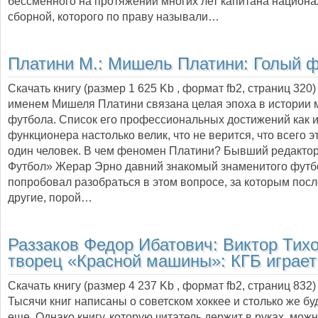
бессменного на протяжении многих лет капитана национ
сборной, которого по праву называли…
Платини М.:
Мишель Платини: Голый 
Скачать книгу (размер 1 625 Kb , формат
fb2
, страниц
320
именем Мишеля Платини связана целая эпоха в истории 
футбола. Список его профессиональных достижений как и
функционера настолько велик, что не верится, что всего э
один человек. В чем феномен Платини? Бывший редакто
Футбол» Жерар Эрно давний знакомый знаменитого футб
попробовал разобраться в этом вопросе, за которым пос
другие, порой…
Раззаков Федор Ибатович:
Виктор Тих
творец «Красной машины»: КГБ играет
Скачать книгу (размер 4 237 Kb , формат
fb2
, страниц
832
)
Тысячи книг написаны о советском хоккее и столько же бу
еще. Однако книгу, которую читатель держит в руках, мож