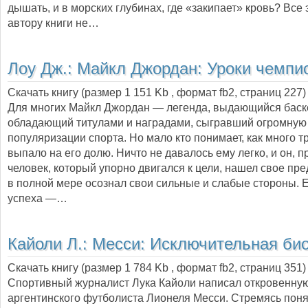
дышать, и в морских глубинах, где «закипает» кровь? Все 
автору книги не…
Лоу Дж.:
Майкл Джордан: Уроки чемпи
Скачать книгу (размер 1 151 Kb , формат
fb2
, страниц
227
)
Для многих Майкл Джордан — легенда, выдающийся баске
обладающий титулами и наградами, сыгравший огромную 
популяризации спорта. Но мало кто понимает, как много т
выпало на его долю. Ничто не давалось ему легко, и он, п
человек, который упорно двигался к цели, нашел свое пр
в полной мере осознал свои сильные и слабые стороны. Е
успеха —…
Кайоли Л.:
Месси: Исключительная би
Скачать книгу (размер 1 784 Kb , формат
fb2
, страниц
351
)
Спортивный журналист Лука Кайоли написал откровенну
аргентинского футболиста Лионеля Месси. Стремясь поня