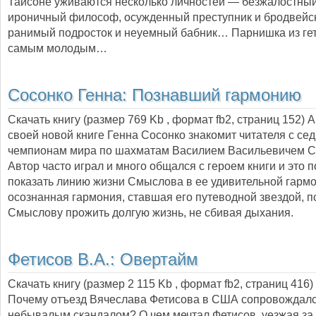
Тайсоне уживаются несколько личностей — безжалостный
ироничный философ, осужденный преступник и бродвейс
ранимый подросток и неуемный бабник… Парнишка из гет
самым молодым…
Сосонко Генна:
Познавший гармонию
Скачать книгу (размер 769 Kb , формат
fb2
, страниц
152
) 
своей новой книге Генна Сосонко знакомит читателя с с
чемпионам мира по шахматам Василием Васильевичем 
Автор часто играл и много общался с героем книги и это 
показать линию жизни Смыслова в ее удивительной гарм
осознанная гармония, ставшая его путеводной звездой, 
Смыслову прожить долгую жизнь, не сбивая дыхания.
Фетисов В.А.:
Овертайм
Скачать книгу (размер 2 115 Kb , формат
fb2
, страниц
416
)
Почему отъезд Вячеслава Фетисова в США сопровождал
небывалым скандалом? О чем мечтал Фетисов, уезжая за