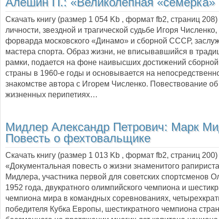
Алешин П.:
«Великолепная «семерка»
Скачать книгу (размер 1 054 Kb , формат
fb2
, страниц
208
личности, звездной и трагической судьбе Игоря Численко,
форварда московского «Динамо» и сборной СССР, заслу
мастера спорта. Образ жизни, не вписывавшийся в трад
рамки, подается на фоне наивысших достижений сборно
страны в 1960-е годы и основывается на непосредственн
знакомстве автора с Игорем Численко. Повествование об 
жизненных перипетиях…
Мидлер Александр Петрович:
Марк Ми
Повесть о фехтовальщике
Скачать книгу (размер 1 013 Kb , формат
fb2
, страниц
200
)
«Документальная повесть о жизни знаменитого рапирист
Мидлера, участника первой для советских спортсменов 
1952 года, двукратного олимпийского чемпиона и шестикр
чемпиона мира в командных соревнованиях, четырехкрат
победителя Кубка Европы, шестикратного чемпиона стра