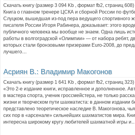
Скачать книгу (размер 3 094 Kb , формат
fb2
, страниц
608
)
Книга о главном тренере ЦСКА и сборной России по фут
Слуцком, вышедшая из-под пера ведущего спортивного ж
писателя России Игоря Рабинера, доказывает: этого врод
публичного человека мы вообще не знаем. Одна лишь ист
работы в волгоградской «Олимпии» — от набора ребят, дв
которых стали бронзовыми призерами Euro-2008, до пред
лучшего…
Асриян В.:
Владимир Макогонов
Скачать книгу (размер 1 641 Kb , формат
fb2
, страниц
323
)
«Это 2-е издание книги, исправленное и дополненное. Ав
в мастера спорта, ученик гроссмейстера, не только расск
жизни и творческом пути шахматиста: в данном издании 
представлено теоретическое наследие В. Макогонова, чья
сих пор в «арсенале» сильнейших шахматистов мира. Кни
интересна широкому кругу любителей шахматной игры и