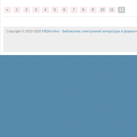
«
1
2
3
4
5
6
7
8
9
10
11
12
Copyright © 2010-2026
FB2Archive - Библиотека электронной литературы в формат