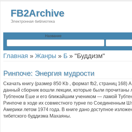
FB2Archive
Электронная библиотека
Название
Главная
»
Жанры
»
Б
»
"Буддизм"
Ринпоче:
Энергия мудрости
Скачать книгу (размер 850 Kb , формат
fb2
, страниц
168
) 
данный сборник вошли лекции, которые были прочитаны 
Тубтеном Еше и его ближайшим учеником — ламой Тубте
Ринпоче в ходе их совместного турне по Соединенным Ш
Америки летом 1974 года. В книге дано доступное изложе
тибетского буддизма Махаяны.