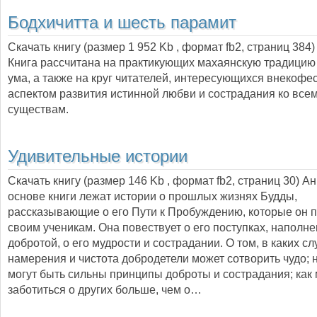
Бодхичитта и шесть парамит
Скачать книгу (размер 1 952 Kb , формат
fb2
, страниц
384
)
Книга рассчитана на практикующих махаянскую традицию
ума, а также на круг читателей, интересующихся внекоф
аспектом развития истинной любви и сострадания ко вс
существам.
Удивительные истории
Скачать книгу (размер 146 Kb , формат
fb2
, страниц
30
) А
основе книги лежат истории о прошлых жизнях Будды,
рассказывающие о его Пути к Пробуждению, которые он 
своим ученикам. Она повествует о его поступках, наполн
добротой, о его мудрости и сострадании. О том, в каких с
намерения и чистота добродетели может сотворить чудо; 
могут быть сильны принципы доброты и сострадания; как
заботиться о других больше, чем о…