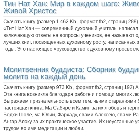
Тин Нат Хан:
Мир в каждом шаге: Жив
Живой Христос
Скачать книгу (размер 1 462 Kb , формат
fb2
, страниц
288
)
«Тит Нат Хан — современный духовный учитель, написал э
включающую ответы на вопросы учеников, ее называют о
лучших книг, посвященных духовному росту, написанных 
годы. Это настоящее «руководство к духовному просветл
Молитвенник буддиста: Сборник будди
молитв на каждый день
Скачать книгу (размер 973 Kb , формат
fb2
, страниц
192
) 
Эта книга возникла благодаря работе и помощи многих л
Выражаем признательность всем тем, чьими стараниями 
настоящая книга. Ма Сабире и Камин за их любовь и терп
Бодхи Шоле, ма Юлии, Фархаду, свами Алексею, свами Ра
Ангар Алоку за их практическое участие. Их неустанные у
трудом во имя медитации и любви.