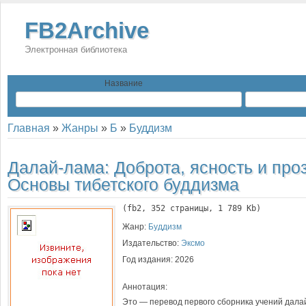
FB2Archive
Электронная библиотека
Название
Главная
»
Жанры
»
Б
»
Буддизм
Далай-лама:
Доброта, ясность и про
Основы тибетского буддизма
(
fb2
, 
352
 страницы, 1 789 Kb)
Жанр:
Буддизм
Издательство:
Эксмо
Год издания:
2026
Аннотация:
Это — перевод первого сборника учений дала