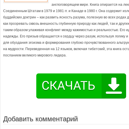
англоговорящем мире. Книга опирается на ле
Соединенным Штатам в 1979 и 1981 гг. и Канаде в 1980 г. Она содержит и
буддийских доктрин – как развить ясность разума, полезную во всех родах 
как прозревать сквозь внешность глубинную природу как людей, так и друг
таким образом улаживая конфликт между кажимостью и реальностью. Его и
надежды. Его призыв обращается к сердцу через разум, используя логику 
для обуздания эгоизма и формирования глубоко прочувствованного альтру
на мудрости. Переведенная на 12 языков, включая тибетский, эта книга ос
посланием великого мирового лидера.
Добавить комментарий