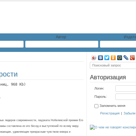
Автор
Издате
рости
Авторизация
аниц, 968 Kb)
Логин:
Пароль:
ь
Запомнить меня
Регистрация
|
Забыли
вных лидеров современ­ности, лауреата Нобелевской премии Его
ламы составлена из его бесед и выступлений по всему миру.
вежающие, удивляющие прекрасным чувством юмора и