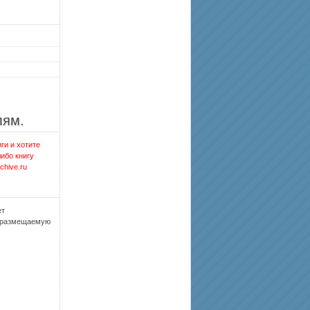
лям.
ги и хотите
либо книгу
chive.ru
ет
, размещаемую