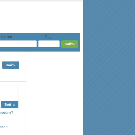
льство
Год
 пароль?