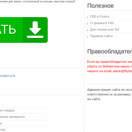
лением для жизни, исполненной истинным смыслом и верой.
Полезное
FB2 в Firefox
О формате FB2
Для чтения книг fb2
Правила сайта
Правообладате
Если вы правообладатель кни
убрать из библиотеки какую-
пишите на email: admin@fb2ar
зоваться
.
Администрация сайта не нес
ответственности за рекламу
на сайте.
ны сердца
вение прекрасно
ды
ытия