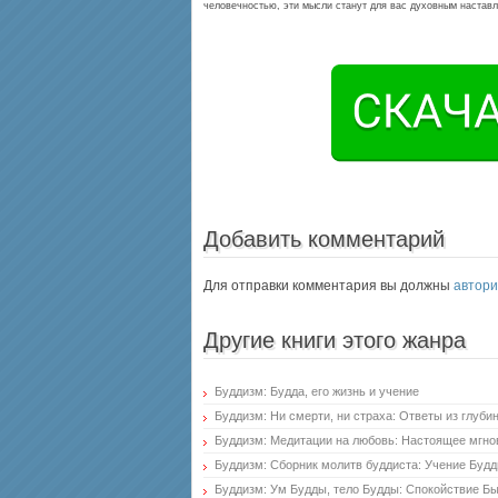
человечностью, эти мысли станут для вас духовным настав
Добавить комментарий
Для отправки комментария вы должны
автори
Другие книги этого жанра
Буддизм: Будда, его жизнь и учение
Буддизм: Ни смерти, ни страха: Ответы из глуби
Буддизм: Медитации на любовь: Настоящее мгно
Буддизм: Сборник молитв буддиста: Учение Буд
Буддизм: Ум Будды, тело Будды: Спокойствие Б