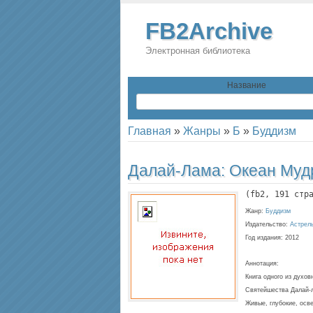
FB2Archive
Электронная библиотека
Название
Главная
»
Жанры
»
Б
»
Буддизм
Далай-Лама:
Океан Муд
(
fb2
, 
191
 стр
Жанр:
Буддизм
Издательство:
Астрел
Год издания:
2012
Аннотация:
Книга одного из духо
Свя­тейшества Далай-
Живые, глубокие, ос