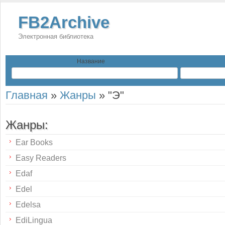
FB2Archive
Электронная библиотека
Название
Главная
»
Жанры
»
"Э"
Жанры:
Ear Books
Easy Readers
Edaf
Edel
Edelsa
EdiLingua