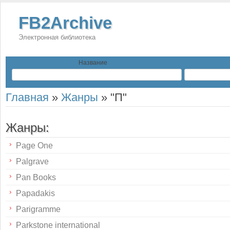
FB2Archive
Электронная библиотека
Название
Главная
»
Жанры
»
"П"
Жанры:
Page One
Palgrave
Pan Books
Papadakis
Parigramme
Parkstone international