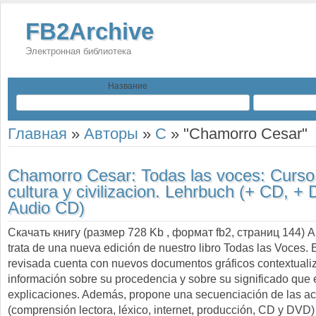
FB2Archive
Электронная библиотека
Название
Главная
»
Авторы
»
C
»
"Chamorro Cesar"
Chamorro Cesar:
Todas las voces: Curso
cultura y civilizacion. Lehrbuch (+ CD, +
Audio CD)
Скачать книгу (размер 728 Kb , формат
fb2
, страниц
144
) 
trata de una nueva edición de nuestro libro Todas las Voces. 
revisada cuenta con nuevos documentos gráficos contextuali
información sobre su procedencia y sobre su significado que 
explicaciones. Además, propone una secuenciación de las act
(comprensión lectora, léxico, internet, producción, CD y DVD