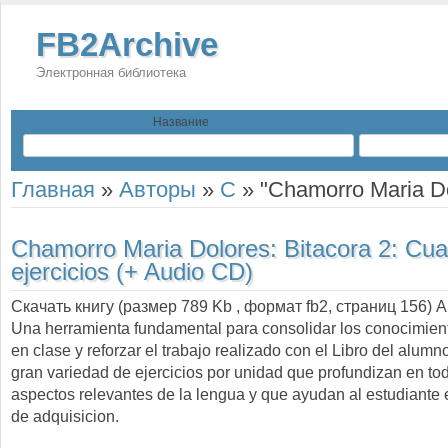
FB2Archive
Электронная библиотека
Название
Главная
»
Авторы
»
C
»
"Chamorro Maria D
Chamorro Maria Dolores:
Bitacora 2: Cu
ejercicios (+ Audio CD)
Скачать книгу (размер 789 Kb , формат
fb2
, страниц
156
) 
Una herramienta fundamental para consolidar los conocimien
en clase y reforzar el trabajo realizado con el Libro del alum
gran variedad de ejercicios por unidad que profundizan en to
aspectos relevantes de la lengua y que ayudan al estudiante 
de adquisicion.