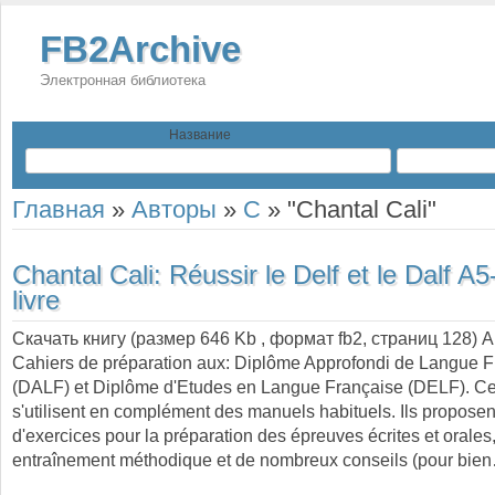
FB2Archive
Электронная библиотека
Название
Главная
»
Авторы
»
C
»
"Chantal Cali"
Chantal Cali:
Réussir le Delf et le Dalf A
livre
Скачать книгу (размер 646 Kb , формат
fb2
, страниц
128
) 
Cahiers de préparation aux: Diplôme Approfondi de Langue F
(DALF) et Diplôme d'Etudes en Langue Française (DELF). Ces
s'utilisent en complément des manuels habituels. Ils proposen
d'exercices pour la préparation des épreuves écrites et orale
entraînement méthodique et de nombreux conseils (pour bie