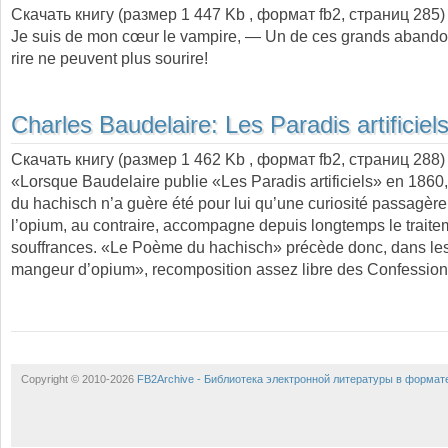
Скачать книгу (размер 1 447 Kb , формат
fb2
, страниц
285
)
Je suis de mon cœur le vampire, — Un de ces grands aband
rire ne peuvent plus sourire!
Charles Baudelaire:
Les Paradis artificiel
Скачать книгу (размер 1 462 Kb , формат
fb2
, страниц
288
)
«Lorsque Baudelaire publie «Les Paradis artificiels» en 1860,
du hachisch n’a guère été pour lui qu’une curiosité passagèr
l’opium, au contraire, accompagne depuis longtemps le traite
souffrances. «Le Poème du hachisch» précède donc, dans le
mangeur d’opium», recomposition assez libre des Confessio
Copyright © 2010-2026
FB2Archive - Библиотека электронной литературы в формат