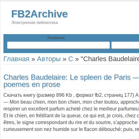
FB2Archive
Электронная библиотека
Название
Главная
»
Авторы
»
C
»
"Charles Baudelair
Charles Baudelaire:
Le spleen de Paris —
poemes en prose
Скачать книгу (размер 896 Kb , формат
fb2
, страниц
177
) 
— Mon beau chien, mon bon chien, mon cher toutou, approch
respirer un excellent parfum acheté chez le meilleur parfumeur 
Et le chien, en frétillant de la queue, ce qui est, je crois, chez
êtres, le signe correspondant du rire et du sourire, s'approche
curieusement son nez humide sur le flacon débouché; puis, 