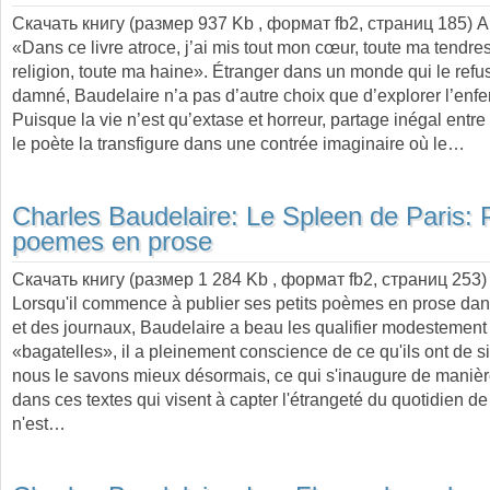
Скачать книгу (размер 937 Kb , формат
fb2
, страниц
185
) 
«Dans ce livre atroce, j’ai mis tout mon cœur, toute ma tendre
religion, toute ma haine». Étranger dans un monde qui le refu
damné, Baudelaire n’a pas d’autre choix que d’explorer l’enfer
Puisque la vie n’est qu’extase et horreur, partage inégal entre
le poète la transfigure dans une contrée imaginaire où le…
Charles Baudelaire:
Le Spleen de Paris: P
poemes en prose
Скачать книгу (размер 1 284 Kb , формат
fb2
, страниц
253
)
Lorsqu'il commence à publier ses petits poèmes en prose da
et des journaux, Baudelaire a beau les qualifier modestement
«bagatelles», il a pleinement conscience de ce qu'ils ont de si
nous le savons mieux désormais, ce qui s'inaugure de manièr
dans ces textes qui visent à capter l'étrangeté du quotidien d
n'est…