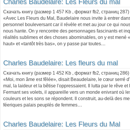
Charles Baudelaire:
Les Fleurs du mal
Скачать книгу (размер 1 457 Kb , формат
fb2
, страниц
287
)
«Avec Les Fleurs du Mal, Baudelaire nous invite à entrer dan
personnel bouleversant car il révèle et met au jour ce qui nou
nous hante. On y rencontre des personnages fascinants et inq
réalités sublimes et des choses abominables, on y est mené «t
haut» et «tantôt très bas», on y passe par toutes…
Charles Baudelaire:
Les fleurs du mal
Скачать книгу (размер 1 452 Kb , формат
fb2
, страниц
286
)
«Moi, mon âme est fêlée», disait Beaudelaire, le cœur serré d
mal, la laideur et la bêtise l'oppressaient. Il lutta par le rêve et l
Fermant ses volets, il appareille vers un monde enivrant où le
couleurs et les sons se répondent. Il construit, au-delà des me
féeriques palais peuplés de femmes…
Charles Baudelaire:
Les Fleurs du Mal