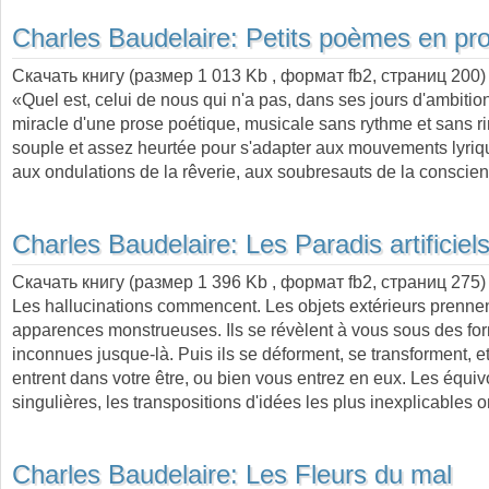
Charles Baudelaire:
Petits poèmes en pr
Скачать книгу (размер 1 013 Kb , формат
fb2
, страниц
200
)
«Quel est, celui de nous qui n'a pas, dans ses jours d'ambition
miracle d'une prose poétique, musicale sans rythme et sans r
souple et assez heurtée pour s'adapter aux mouvements lyriq
aux ondulations de la rêverie, aux soubresauts de la conscie
Charles Baudelaire:
Les Paradis artificiel
Скачать книгу (размер 1 396 Kb , формат
fb2
, страниц
275
)
Les hallucinations commencent. Les objets extérieurs prenne
apparences monstrueuses. Ils se révèlent à vous sous des fo
inconnues jusque-là. Puis ils se déforment, se transforment, et 
entrent dans votre être, ou bien vous entrez en eux. Les équi
singulières, les transpositions d'idées les plus inexplicables 
Charles Baudelaire:
Les Fleurs du mal