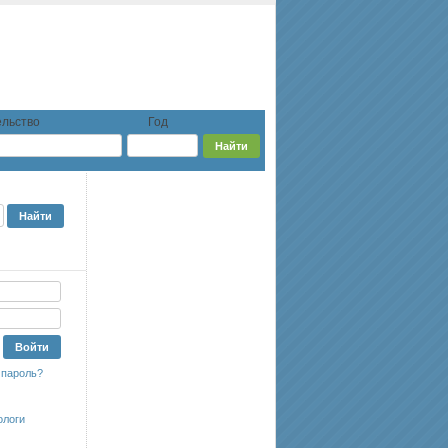
льство
Год
 пароль?