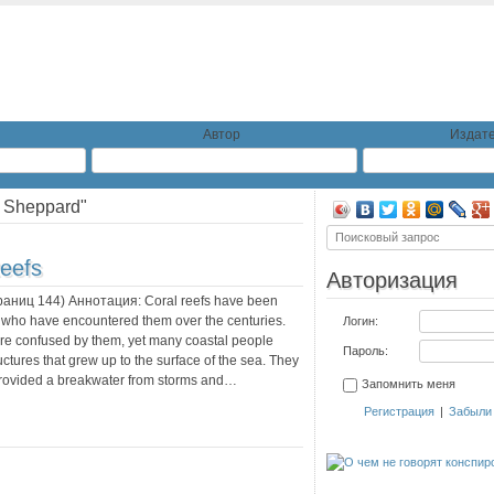
Автор
Издате
. Sheppard"
eefs
Авторизация
траниц
144
) Аннотация:
Coral reefs have been
e who have encountered them over the centuries.
Логин:
ere confused by them, yet many coastal people
Пароль:
uctures that grew up to the surface of the sea. They
 provided a breakwater from storms and…
Запомнить меня
Регистрация
|
Забыли