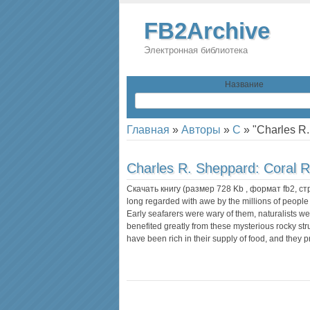
FB2Archive
Электронная библиотека
Название
Главная
»
Авторы
»
C
»
"Charles R
Charles R. Sheppard:
Coral R
Скачать книгу (размер 728 Kb , формат
fb2
, с
long regarded with awe by the millions of peopl
Early seafarers were wary of them, naturalists w
benefited greatly from these mysterious rocky str
have been rich in their supply of food, and they