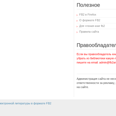
Полезное
FB2 в Firefox
О формате FB2
Для чтения книг fb2
Правила сайта
Правообладате
Если вы правообладатель кни
убрать из библиотеки какую-
пишите на email: admin@fb2ar
Администрация сайта не нес
ответственности за рекламу
на сайте.
электронной литературы в формате FB2