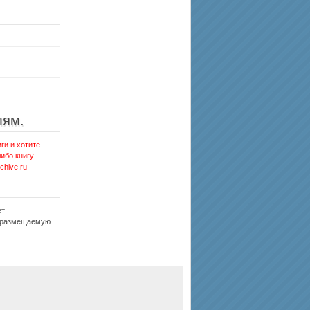
лям.
ги и хотите
либо книгу
chive.ru
ет
, размещаемую