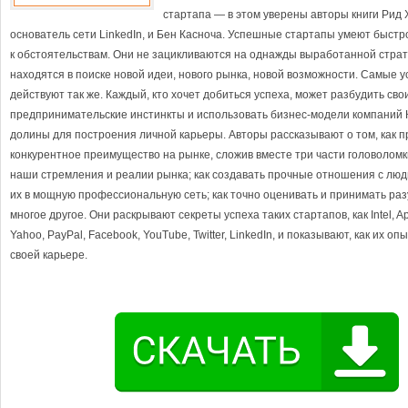
стартапа — в этом уверены авторы книги Рид
основатель сети LinkedIn, и Бен Касноча. Успешные стартапы умеют быст
к обстоятельствам. Они не зацикливаются на однажды выработанной страт
находятся в поиске новой идеи, нового рынка, новой возможности. Самые
действуют так же. Каждый, кто хочет добиться успеха, может разбудить сво
предпринимательские инстинкты и использовать бизнес-модели компаний
долины для построения личной карьеры. Авторы рассказывают о том, как 
конкурентное преимущество на рынке, сложив вместе три части головоломк
наши стремления и реалии рынка; как создавать прочные отношения с лю
их в мощную профессиональную сеть; как точно оценивать и принимать раз
многое другое. Они раскрывают секреты успеха таких стартапов, как Intel, Ap
Yahoo, PayPal, Facebook, YouTube, Twitter, LinkedIn, и показывают, как их оп
своей карьере.