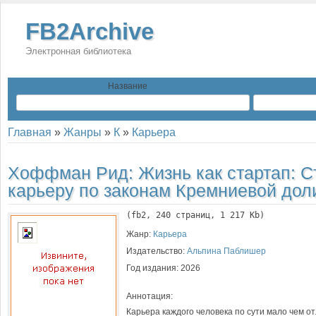
FB2Archive
Электронная библиотека
Название
Главная
»
Жанры
»
К
»
Карьера
Хоффман Рид:
Жизнь как стартап: С
карьеру по законам Кремниевой до
(
fb2
, 
240
 страниц, 1 217 Kb)
Жанр:
Карьера
Издательство:
Альпина Паблишер
Год издания:
2026
Аннотация:
Карьера каждого человека по сути мало чем о