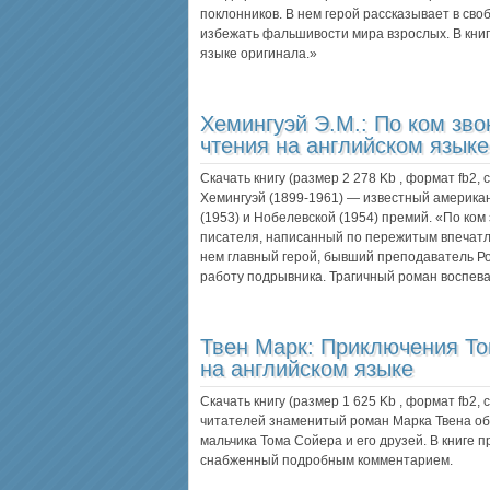
поклонников. В нем герой рассказывает в св
избежать фальшивости мира взрослых. В кни
языке оригинала.»
Хемингуэй Э.М.:
По ком зво
чтения на английском языке
Скачать книгу (размер 2 278 Kb , формат
fb2
,
Хемингуэй (1899-1961) — известный америка
(1953) и Нобелевской (1954) премий. «По ком
писателя, написанный по пережитым впечатл
нем главный герой, бывший преподаватель Р
работу подрывника. Трагичный роман воспе
Твен Марк:
Приключения То
на английском языке
Скачать книгу (размер 1 625 Kb , формат
fb2
,
читателей знаменитый роман Марка Твена об
мальчика Тома Сойера и его друзей. В книге
снабженный подробным комментарием.