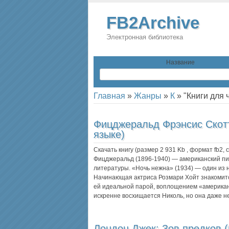
FB2Archive
Электронная библиотека
Название
Главная
»
Жанры
»
К
»
"Книги для 
Фицджеральд Фрэнсис Скот
языке)
Скачать книгу (размер 2 931 Kb , формат
fb2
,
Фицджеральд (1896-1940) — американский пис
литературы. «Ночь нежна» (1934) — один из 
Начинающая актриса Розмари Хойт знакомитс
ей идеальной парой, воплощением «американ
искренне восхищается Николь, но она даже 
Лондон Джек:
Зов предков (