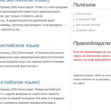
Полезное
 страниц
288
) Аннотация:
Повесть «Зов предков»
ших произведений известного американского
FB2 в Firefox
, где только стойкость, воля,
О формате FB2
знь. В живописный Клондайкский край
наживы, которая пробуждает «зов предков» —
Для чтения книг fb2
я оказалось не…
Правила сайта
Правообладате
английском языке
Если вы правообладатель кни
 страниц
320
) Аннотация:
«Сборник рассказов
убрать из библиотеки какую-
иков классика американской фантастической
пишите на email: admin@fb2ar
были разработаны три закона робототехники,
ех писателей-фантастов.»
Администрация сайта не нес
ответственности за рекламу
нглийском языке)
на сайте.
 страниц
256
) Аннотация:
Роман английской
 о судьбе девушки из сиротского приюта.
глии в первой половине XIX века и отражают
га снабжена лексико-грамматическим и