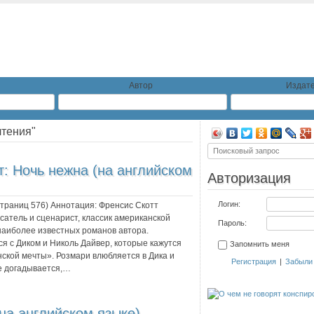
Автор
Издате
чтения"
т:
Ночь нежна (на английском
Авторизация
Логин:
 страниц
576
) Аннотация:
Френсис Скотт
атель и сценарист, классик американской
Пароль:
наиболее известных романов автора.
я с Диком и Николь Дайвер, которые кажутся
Запомнить меня
ской мечты». Розмари влюбляется в Дика и
Регистрация
|
Забыли
не догадывается,…
на английском языке)