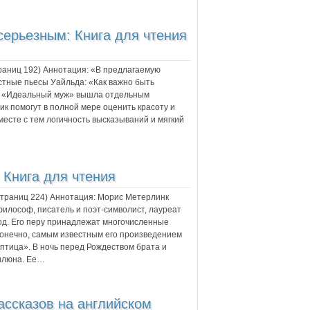
серьезным: Книга для чтения
траниц
192
) Аннотация:
«В предлагаемую
стные пьесы Уайльда: «Как важно быть
а «Идеальный муж» вышла отдельным
к помогут в полной мере оценить красоту и
месте с тем логичность высказываний и мягкий
 Книга для чтения
 страниц
224
) Аннотация:
Морис Метерлинк
илософ, писатель и поэт-символист, лауреат
од. Его перу принадлежат многочисленные
конечно, самым известным его произведением
птица». В ночь перед Рождеством брата и
рилюна. Ее…
ассказов на английском