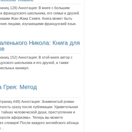
траниц
128
) Аннотация:
В книге с большим
 французского школьника, его семьи и друзей.
нками Жан-Жака Семпе. Книга может быть
тения лицами, изучающими французский язык.
аленького Никола: Книга для
ке
траниц
152
) Аннотация:
В этой книге автор с
ского школьника и его друзей, а также
школьных каникул.
а Грея: Метод
 страниц
448
) Аннотация:
Знаменитый роман
ность сразу после публикации. Удивительная
и тайнах человеческой души, преступлении и
короля афоризма». Теперь вы можете
ез словаря! После каждого английского абзаца
ми…