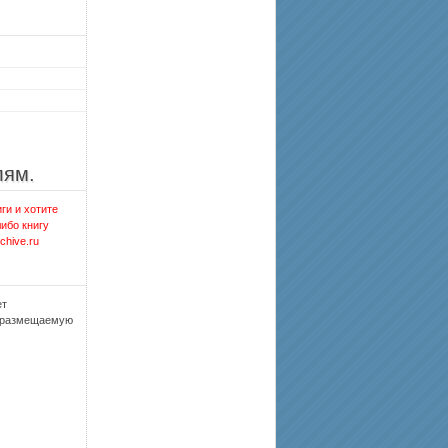
лям.
ги и хотите
либо книгу
chive.ru
ет
, размещаемую