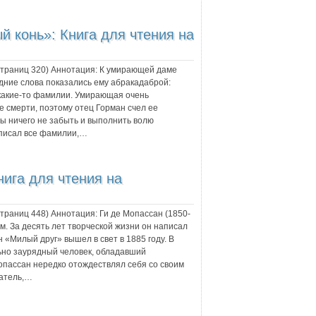
й конь»: Книга для чтения на
 страниц
320
) Аннотация:
К умирающей даме
дние слова показались ему абракадаброй:
 И какие-то фамилии. Умирающая очень
е смерти, поэтому отец Горман счел ее
ы ничего не забыть и выполнить волю
аписал все фамилии,…
нига для чтения на
 страниц
448
) Аннотация:
Ги де Мопассан (1850-
. За десять лет творческой жизни он написал
 «Милый друг» вышел в свет в 1885 году. В
ьно заурядный человек, обладавший
пассан нередко отождествлял себя со своим
сатель,…