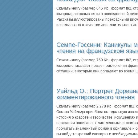
Скачать книгу (размер 646 Kb , формат
fb2
, с
юмором рассказывается о повседневной жизни
Рассказы иллюстрированы прекрасными рису
использована в качестве дополнительного ч
Семпе-Госсини:
Каникулы м
чтения на французском язы
Скачать книгу (размер 769 Kb , формат
fb2
, с
юмором описывает новые приключения француз
ситуации, в которые они попадают во время 
Уайльд О.:
Портрет Дориан
комментированного чтения
Скачать книгу (размер 2 278 Kb , формат
fb2
,
Оскара Уайльда приобрел скандальную извест
история о красоте и творчестве, искушениях 
наказании написана великолепным языком «
прочитать знаменитый роман в оригинале и б
вы найдете краткий словарик с необходимы