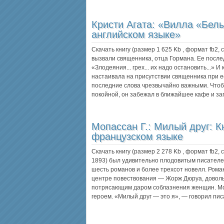
Кристи Агата:
«Вилла «Белы
английском языке»
Скачать книгу (размер 1 625 Kb , формат
fb2
,
вызвали священника, отца Гормана. Ее после
«Злодеяния... грех... их надо остановить...»
настаивала на присутствии священника при е
последние слова чрезвычайно важными. Чтоб
покойной, он забежал в ближайшее кафе и з
Мопассан Г.:
Милый друг: К
французском языке
Скачать книгу (размер 2 278 Kb , формат
fb2
,
1893) был удивительно плодовитым писателем
шесть романов и более трехсот новелл. Роман
центре повествования — Жорж Дюруа, довол
потрясающим даром соблазнения женщин. Мо
героем. «Милый друг — это я», — говорил пи