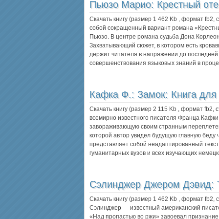
Пьюзо Марио:
Крестный оте
Скачать книгу (размер 1 462 Kb , формат
fb2
,
собой сокращенный вариант романа «Крестн
Пьюзо. В центре романа судьба Дона Корлеон
Захватывающий сюжет, в котором есть кровавы
держит читателя в напряжении до последней
совершенствования языковых знаний в проц
Кафка Ф.:
Замок: Книга для
Скачать книгу (размер 2 115 Kb , формат
fb2
, 
всемирно известного писателя Франца Кафки
завораживающую своим странным переплетен
которой автор увидел будущую главную беду 
представляет собой неадаптированный текст
гуманитарных вузов и всех изучающих немецк
Сэлинджер Джером Дэвид:
Скачать книгу (размер 1 462 Kb , формат
fb2
,
Сэлинджер — известный американский писат
«Над пропастью во ржи» завоевал признание 