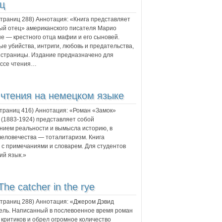
ц
 страниц
288
) Аннотация:
«Книга представляет
ый отец» американского писателя Марио
е — крестного отца мафии и его сыновей.
е убийства, интриги, любовь и предательства,
 страницы. Издание предназначено для
ессе чтения…
 чтения на немецком языке
страниц
416
) Аннотация:
«Роман «Замок»
 (1883-1924) представляет собой
ием реальности и вымысла историю, в
человечества — тоталитаризм. Книга
 с примечаниями и словарем. Для студентов
ий язык.»
The catcher in the rye
 страниц
288
) Аннотация:
«Джером Дэвид
ель. Написанный в послевоенное время роман
критиков и обрел огромное количество