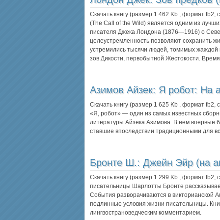
Скачать книгу (размер 1 462 Kb , формат
fb2
,
(The Call of the Wild) является одним из луч
писателя Джека Лондона (1876—1916) о Севере
целеустремленность позволяют сохранить жи
устремились тысячи людей, томимых жаждой 
зов Дикости, первобытной Жестокости. Врем
Азимов Айзек:
Я робот: На 
Скачать книгу (размер 1 625 Kb , формат
fb2
,
«Я, робот» — один из самых известных сборн
литературы Айзека Азимова. В нем впервые 
ставшие впоследствии традиционными для вс
Бронте Ш.:
Джейн Эйр (на а
Скачать книгу (размер 1 299 Kb , формат
fb2
,
писательницы Шарлотты Бронте рассказывает
События разворачиваются в викторианской Ан
подлинные условия жизни писательницы. Кни
лингвострановедческим комментарием.