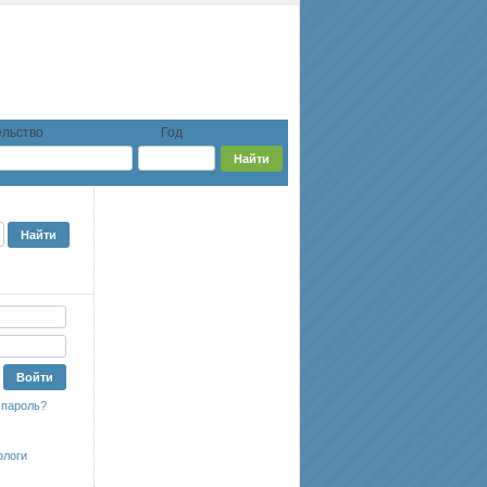
льство
Год
 пароль?