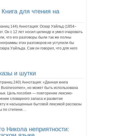
Книга для чтения на
траниц
144
) Аннотация:
Оскар Уайльд (1854–
эт. Он с 12 лет носил цилиндр и умел очаровать
и, что его разговоры были так же полны
енограммы этих разговоров не уступили бы
кара Уайльда. Сам он говорил, что для него
казы и шутки
 страниц
240
) Аннотация:
«Данная книга
r Businessmen», но может быть использована
зык. Цель пособия — повторение лексико-
ение словарного запаса и развитие
ету и насыщенные бытовой лексикой рассказы
ны по степени…
го Никола неприятности:
узском языке