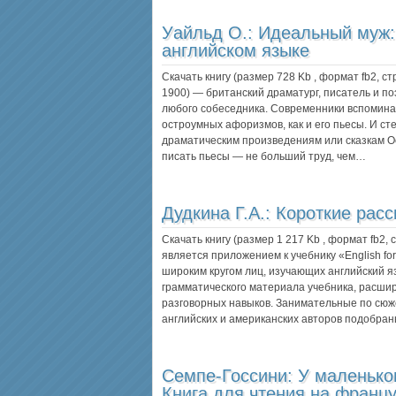
Уайльд О.:
Идеальный муж: 
английском языке
Скачать книгу (размер 728 Kb , формат
fb2
, с
1900) — британский драматург, писатель и по
любого собеседника. Современники вспоминал
остроумных афоризмов, как и его пьесы. И ст
драматическим произведениям или сказкам Ос
писать пьесы — не больший труд, чем…
Дудкина Г.А.:
Короткие расс
Скачать книгу (размер 1 217 Kb , формат
fb2
,
является приложением к учебнику «English fo
широким кругом лиц, изучающих английский я
грамматического материала учебника, расшир
разговорных навыков. Занимательные по сюж
английских и американских авторов подобра
Семпе-Госсини:
У маленько
Книга для чтения на франц