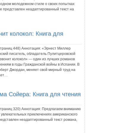
ободном молодежном стиле о своих попытках
ге представлен неадаптированный текст на
нит колокол: Книга для
 страниц
448
) Аннотация:
«Эрнест Миллер
нский писатель, обладатель Пулитцеровской
 звонит колокол» — один из лучших романов
ениям в годы Гражданской войны в Испании. В
оберт Джордан, меняет свой мирный труд на
вает…
ма Сойера: Книга для чтения
 страниц
320
) Аннотация:
Предлагаем вниманию
 увлекательных приключениях американского
 представлен неадаптированный текст романа,