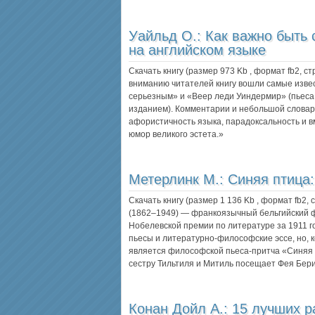
Уайльд О.:
Как важно быть 
на английском языке
Скачать книгу (размер 973 Kb , формат
fb2
, с
вниманию читателей книгу вошли самые изве
серьезным» и «Веер леди Уиндермир» (пьес
изданием). Комментарии и небольшой словари
афористичность языка, парадоксальность и в
юмор великого эстета.»
Метерлинк М.:
Синяя птица:
Скачать книгу (размер 1 136 Kb , формат
fb2
,
(1862–1949) — франкоязычный бельгийский ф
Нобелевской премии по литературе за 1911 г
пьесы и литературно-философские эссе, но, 
является философской пьеса-притча «Синяя 
сестру Тильтиля и Митиль посещает Фея Бе
Конан Дойл А.:
15 лучших р