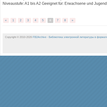
Niveaustufe: A1 bis A2 Geeignet für: Erwachsene und Jugend
«
1
2
3
4
5
6
7
8
»
Copyright © 2010-2026
FB2Archive - Библиотека электронной литературы в формат