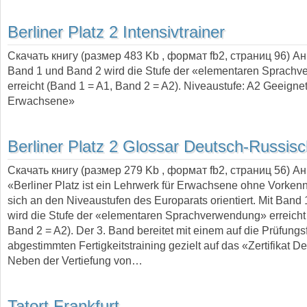
Berliner Platz 2 Intensivtrainer
Скачать книгу (размер 483 Kb , формат
fb2
, страниц
96
) А
Band 1 und Band 2 wird die Stufe der «elementaren Sprach
erreicht (Band 1 = A1, Band 2 = A2). Niveaustufe: A2 Geeignet 
Erwachsene»
Berliner Platz 2 Glossar Deutsch-Russis
Скачать книгу (размер 279 Kb , формат
fb2
, страниц
56
) А
«Berliner Platz ist ein Lehrwerk für Erwachsene ohne Vorkenn
sich an den Niveaustufen des Europarats orientiert. Mit Band
wird die Stufe der «elementaren Sprachverwendung» erreicht
Band 2 = A2). Der 3. Band bereitet mit einem auf die Prüfung
abgestimmten Fertigkeitstraining gezielt auf das «Zertifikat De
Neben der Vertiefung von…
Tatort Frankfurt