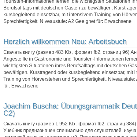
Touristen-Informationen lernen, die wichtigsten Situationen ih
Berufsalltags mit deutschen Gästen zu bewältigen. Kurstrage
kursbegleitend einsetzbar, mit intensivem Training von Hörve
Sprechfertigkeit. Niveaustufe: A2 Geeignet für: Erwachsene
Herzlich willkommen Neu: Arbeitsbuch
Скачать книгу (размер 483 Kb , формат
fb2
, страниц
96
) А
Angestellte in Gastronomie und Touristen-Informationen lerne
wichtigsten Situationen ihres Berufsalltags mit deutschen Gä
bewältigen. Kurstragend oder kursbegleitend einsetzbar, mit 
Training von Hörverstehen und Sprechfertigkeit. Niveaustufe:
für: Erwachsene
Joachim Buscha:
Übungsgrammatik Deut
С2)
Скачать книгу (размер 1 952 Kb , формат
fb2
, страниц
384
)
Учебник предназначен специально для слушателей, изуч