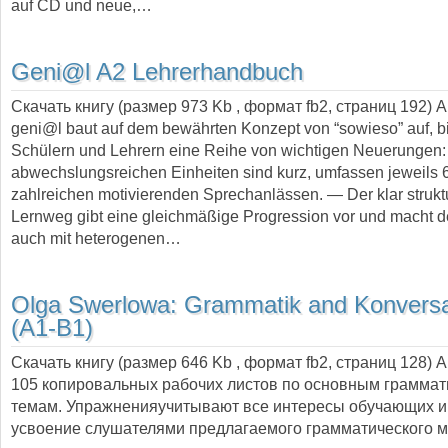
auf CD und neue,…
Geni@l A2 Lehrerhandbuch
Скачать книгу (размер 973 Kb , формат
fb2
, страниц
192
) 
geni@l baut auf dem bewährten Konzept von “sowieso” auf, bi
Schülern und Lehrern eine Reihe von wichtigen Neuerungen
abwechslungsreichen Einheiten sind kurz, umfassen jeweils 6
zahlreichen motivierenden Sprechanlässen. — Der klar struktu
Lernweg gibt eine gleichmäßige Progression vor und macht d
auch mit heterogenen…
Olga Swerlowa:
Grammatik and Konversa
(A1-B1)
Скачать книгу (размер 646 Kb , формат
fb2
, страниц
128
) 
105 копировальных рабочих листов по основным грамма
темам. Упражненияучитывают все интересы обучающих и
усвоение слушателями предлагаемого грамматического м