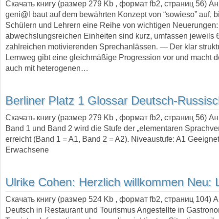
Скачать книгу (размер 279 Kb , формат
fb2
, страниц
56
) А
geni@l baut auf dem bewährten Konzept von “sowieso” auf, bi
Schülern und Lehrern eine Reihe von wichtigen Neuerungen
abwechslungsreichen Einheiten sind kurz, umfassen jeweils 6
zahlreichen motivierenden Sprechanlässen. — Der klar struktu
Lernweg gibt eine gleichmäßige Progression vor und macht d
auch mit heterogenen…
Berliner Platz 1 Glossar Deutsch-Russis
Скачать книгу (размер 279 Kb , формат
fb2
, страниц
56
) А
Band 1 und Band 2 wird die Stufe der „elementaren Sprachv
erreicht (Band 1 = A1, Band 2 = A2). Niveaustufe: A1 Geeignet 
Erwachsene
Ulrike Cohen:
Herzlich willkommen Neu: 
Скачать книгу (размер 524 Kb , формат
fb2
, страниц
104
) 
Deutsch in Restaurant und Tourismus Angestellte in Gastron