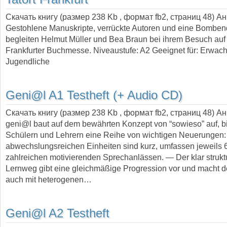
Скачать книгу (размер 238 Kb , формат
fb2
, страниц
48
) А
Gestohlene Manuskripte, verrückte Autoren und eine Bombe
begleiten Helmut Müller und Bea Braun bei ihrem Besuch auf
Frankfurter Buchmesse. Niveaustufe: A2 Geeignet für: Erwac
Jugendliche
Geni@l A1 Testheft (+ Audio CD)
Скачать книгу (размер 238 Kb , формат
fb2
, страниц
48
) А
geni@l baut auf dem bewährten Konzept von “sowieso” auf, bi
Schülern und Lehrern eine Reihe von wichtigen Neuerungen
abwechslungsreichen Einheiten sind kurz, umfassen jeweils 6
zahlreichen motivierenden Sprechanlässen. — Der klar struktu
Lernweg gibt eine gleichmäßige Progression vor und macht d
auch mit heterogenen…
Geni@l A2 Testheft