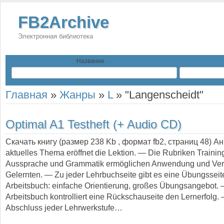
FB2Archive
Электронная библиотека
Название
Главная
»
Жанры
»
L
»
"Langenscheidt"
Optimal A1 Testheft (+ Audio CD)
Скачать книгу (размер 238 Kb , формат
fb2
, страниц
48
) А
aktuelles Thema eröffnet die Lektion. — Die Rubriken Trainin
Aussprache und Grammatik ermöglichen Anwendung und Vert
Gelernten. — Zu jeder Lehrbuchseite gibt es eine Übungsseit
Arbeitsbuch: einfache Orientierung, großes Übungsangebot. 
Arbeitsbuch kontrolliert eine Rückschauseite den Lernerfolg
Abschluss jeder Lehrwerkstufe…