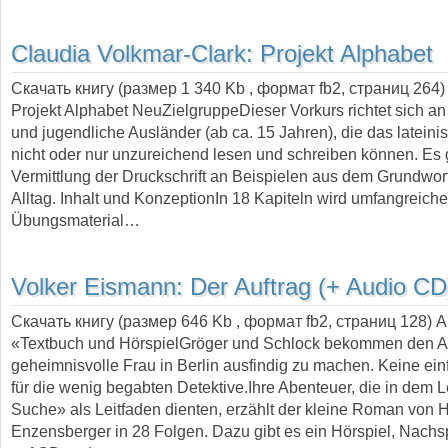
Claudia Volkmar-Clark:
Projekt Alphabet
Скачать книгу (размер 1 340 Kb , формат
fb2
, страниц
264
)
Projekt Alphabet NeuZielgruppeDieser Vorkurs richtet sich 
und jugendliche Ausländer (ab ca. 15 Jahren), die das lateini
nicht oder nur unzureichend lesen und schreiben können. Es 
Vermittlung der Druckschrift an Beispielen aus dem Grundwor
Alltag. Inhalt und KonzeptionIn 18 Kapiteln wird umfangreich
Übungsmaterial…
Volker Eismann:
Der Auftrag (+ Audio CD
Скачать книгу (размер 646 Kb , формат
fb2
, страниц
128
) 
«Textbuch und HörspielGröger und Schlock bekommen den Au
geheimnisvolle Frau in Berlin ausfindig zu machen. Keine ei
für die wenig begabten Detektive.Ihre Abenteuer, die in dem 
Suche» als Leitfaden dienten, erzählt der kleine Roman von H
Enzensberger in 28 Folgen. Dazu gibt es ein Hörspiel, Nac