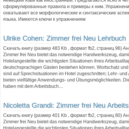
немецкий язык как иностранный. Предлагаются ясно и чет
сформулированные правила и примеры к ним. Упражнен
охватывают все морфологические и синтаксические аспе
языка. Имеются ключи к упражнениям
Ulrike Cohen:
Zimmer frei Neu Lehrbuch
Скачать книгу (размер 483 Kb , формат
fb2
, страниц
96
) А
Zimmer frei Neu bietet das notwendige Handwerkszeug, dami
Hotelangestellte die wichtigsten Situationen ihres Arbeitsallta
deutschsprachigen Gästen bestehen können. Wortschatz und 
sind auf Sprechsituationen im Hotel zugeschnitten; Lehr- und
bieten vielfältige Anwendungs- und Übungsmöglichkeiten. D
haben mit dem Arbeitsbuch…
Nicoletta Grandi:
Zimmer frei Neu Arbeit
Скачать книгу (размер 401 Kb , формат
fb2
, страниц
80
) А
Zimmer frei Neu bietet das notwendige Handwerkszeug, dami
Hotelangestellte die wichtigsten Situationen ihres Arbeitsallta