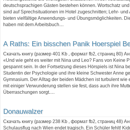
deutschsprachigen Gästen bestehen können. Wortschatz und 
sind auf Sprechsituationen im Hotel zugeschnitten; Lehr- und
bieten vielfältige Anwendungs- und Übungsmöglichkeiten. D
haben mit dem Arbeitsbuch…
A Raths:
Ein bisschen Panik Hoerspiel Be
Скачать книгу (размер 401 Kb , формат
fb2
, страниц
80
) А
«Und wie geht es weiter mit Nina und Leo? Fans von Keine P
gespannt sein. In der Fortsetzung dieses Hörspiels ist Nina be
Studentin der Psychologie und ihre kleine Schwester Anne ge
Gymnasium. Der Alltag der beiden Mädchen ist turbulent wie 
mit einiger Verwunderung stellen sie fest, dass auch ihre Mutte
Überraschungen sorgt.…
Donauwalzer
Скачать книгу (размер 238 Kb , формат
fb2
, страниц
48
) А
Schulausflug nach Wien endet tragisch. Ein Schüler fehlt! Ki