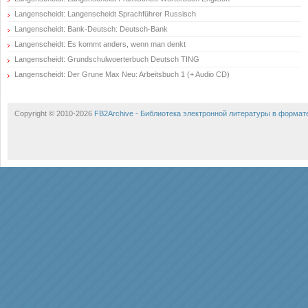
Langenscheidt: Langenscheidt Sprachführer Russisch
Langenscheidt: Bank-Deutsch: Deutsch-Bank
Langenscheidt: Es kommt anders, wenn man denkt
Langenscheidt: Grundschulwoerterbuch Deutsch TING
Langenscheidt: Der Grune Max Neu: Arbeitsbuch 1 (+ Audio CD)
Copyright © 2010-2026
FB2Archive - Библиотека электронной литературы в формат