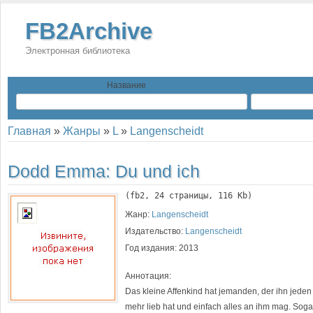
FB2Archive
Электронная библиотека
Название
Главная
»
Жанры
»
L
»
Langenscheidt
Dodd Emma:
Du und ich
(
fb2
, 
24
 страницы, 116 Kb)
Жанр:
Langenscheidt
Издательство:
Langenscheidt
Год издания:
2013
Аннотация:
Das kleine Affenkind hat jemanden, der ihn jeden
mehr lieb hat und einfach alles an ihm mag. Soga