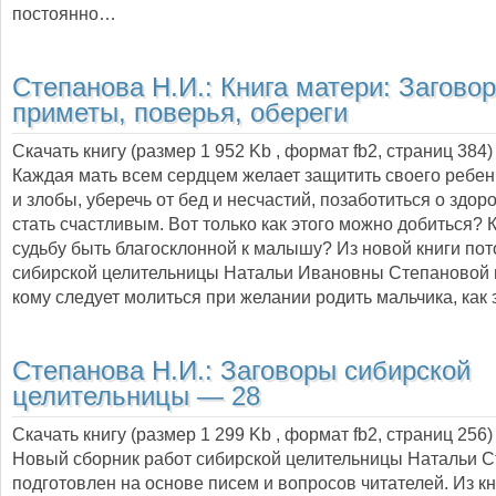
постоянно…
Степанова Н.И.:
Книга матери: Загово
приметы, поверья, обереги
Скачать книгу (размер 1 952 Kb , формат
fb2
, страниц
384
)
Каждая мать всем сердцем желает защитить своего ребенк
и злобы, уберечь от бед и несчастий, позаботиться о здор
стать счастливым. Вот только как этого можно добиться? 
судьбу быть благосклонной к малышу? Из новой книги по
сибирской целительницы Натальи Ивановны Степановой в
кому следует молиться при желании родить мальчика, ка
Степанова Н.И.:
Заговоры сибирской
целительницы — 28
Скачать книгу (размер 1 299 Kb , формат
fb2
, страниц
256
)
Новый сборник работ сибирской целительницы Натальи 
подготовлен на основе писем и вопросов читателей. Из кн