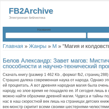
FB2Archive
Электронная библиотека
Название
Главная
»
Жанры
»
М
»
"Магия и колдовст
Белов Александр:
Завет магов: Мисти
способности и научно-технический про
Скачать книгу (размер 1 462 Kb , формат
fb2
, страниц
288
)
Страшно далека современная наука от народа. Однако эт
ей процветать. А вот древняя народная магия была очень 
народу, но злое время не пощадило ее. И сегодня лишь в 
можно найти образчики древней магии. Чудеса и тайны п
нас в наш скоростной век лишь на страницах детских кни
век-монстр скрипит всеми своими шестернями-челюстями