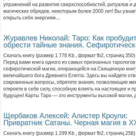
упражнений на развитие сверхспособностей, ритуалов и 
магических обрядов, некоторым более 2000 лет! Вы узнает
открыть себя энергиям…
Журавлев Николай:
Таро: Как пробудит
обрести тайные знания. Сефиротическ
Скачать книгу (размер 1 778 Kb , формат
fb2
, страниц
350
)
Перед вами книга одного из самых признанных тарологов
сефиротической магии, опирающейся на Священную книг
величайшего бога Древнего Египта. Здесь вы найдете от
сокровенные вопросы, обретете знания, позволяющие мен
откроете в себе силу, способную влиять на настоящее и 
будущее! Карты Таро — это инструменты высокой магии,
Щербаков Алексей:
Алистер Кроули:
Привратник Сатаны. Черная магия в Х
Скачать книгу (размер 1 299 Kb , формат
fb2
, страниц
256
)