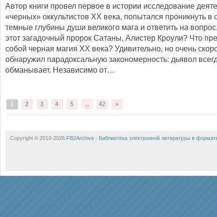
Автор книги провел первое в истории исследование деят
«черных» оккультистов XX века, попытался проникнуть в
темные глубины души великого мага и ответить на вопрос,
этот загадочный пророк Сатаны, Алистер Кроули? Что пр
собой черная магия XX века? Удивительно, но очень скор
обнаружил парадоксальную закономерность: дьявол всег
обманывает. Независимо от…
1
2
3
4
5
...
42
»
Copyright © 2010-2026
FB2Archive - Библиотека электронной литературы в формат