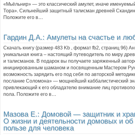
«Мьёльнир» — это классический амулет, иначе именуемы
Тора». Сильнейший защитный талисман древней Скандин
Положите его в…
Гардин Д.А.:
Амулеты на счастье и лю
Скачать книгу (размер 483 Kb , формат
fb2
, страниц
96
) А
уникальная книга – настоящий путеводитель по миру дре
и талисманов. В подарок вы получаете заряженный автор
инициированным шаманом и посвященным Мастером Рун,
возможность зарядить его под себя по авторской методи
послание Соломона» — мощнейший каббалистический зн
привлекающий к его обладателю внимание лиц противоп
пола. Положите его в…
Мазова Е.:
Домовой — защитник и хра
О жизни и деятельности домовых и об
пользе для человека