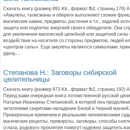
Скачать книгу (размер 891 Kb , формат
fb2
, страниц
176
) 
«Амулеты, талисманы и обереги выполняют схожие функц
магические камни, предметы, растения и т.п., задачей кот
защита или подпитка энергией своего обладателя. Они сл
для увеличения магической целебной или защитной силы
воздействии на носителя со стороны предметов, людей и
«центров силы». Еще амулеты являются символами, пр
удачу,…
Степанова Н.:
Заговоры сибирской
целительницы
Скачать книгу (размер 973 Kb , формат
fb2
, страниц
192
) 
Перед вами очередная книга потомственной русской цел
Натальи Ивановны Степановой, в которой она продолжает
читателями секретами овладения Белой и Черной магией.
Проверенные временем и реальными человеческими суд
магические рецепты, привороты, заговоры, способы сняти
сглаза, родового проклятия помогут надежно защитить ва