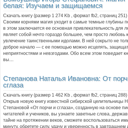
белая: Изучаем и защищаемся
Скачать книгу (размер 1 274 Kb , формат
fb2
, страниц
251
)
Своими корнями магия уходит в самые темные глубины п
в этом заключается ее основная привлекательность для л
являет собой нечто гораздо большее, чем просто любовь к
увлечение таинственными идолами. В ней сокрыто не толь
доброе начало — с ее помощью можно исцелять, защищать
неприятностями и невзгодами. Обо всем этом поведает кн
вы…
Степанова Наталья Ивановна:
От порч
сглаза
Скачать книгу (размер 1 462 Kb , формат
fb2
, страниц
288
)
Открыв новую книгу известной сибирской целительницы 
Степановой «От порчи и сглаза», созданную на основе п
читателей и учеников, вы узнаете заветные слова, держа
тайне на протяжении веков, сможете воспользоваться им
минуту, обретете силу, удачу и уверенность в завтрашнем 