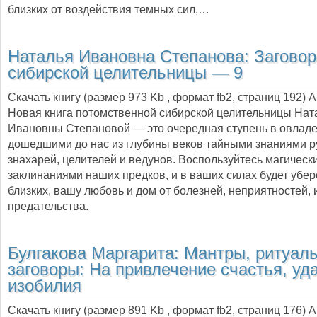
близких от воздействия темных сил,…
Наталья Ивановна Степанова:
Загово
сибирской целительницы — 9
Скачать книгу (размер 973 Kb , формат
fb2
, страниц
192
) 
Новая книга потомственной сибирской целительницы Нат
Ивановны Степановой — это очередная ступень в овлад
дошедшими до нас из глубины веков тайными знаниями р
знахарей, целителей и ведунов. Воспользуйтесь магическ
заклинаниями наших предков, и в ваших силах будет убер
близких, вашу любовь и дом от болезней, неприятностей, 
предательства.
Булгакова Маргарита:
Мантры, ритуал
заговоры: На привлечение счастья, уд
изобилия
Скачать книгу (размер 891 Kb , формат
fb2
, страниц
176
) 