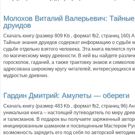
Молохов Виталий Валерьевич:
Тайные
друидов
Скачать книгу (размер 809 Kb , формат
fb2
, страниц
160
) 
Тайные знания друидов содержат информацию о судьбе м
судьбе отдельно взятого человека. Эта книга является пу
по магическому миру древности. В ней вы найдете разли
гороскопов, гаданий, а также трактовку знаков и символов
адресована широкому кругу читателей, интересующихся м
мудростью древних.
Гардин Дмитрий:
Амулеты — обереги
Скачать книгу (размер 483 Kb , формат
fb2
, страниц
96
) А
уникальная книга – настоящий путеводитель по миру дре
и талисманов. В подарок вы получаете заряженный автор
инициированным шаманом и посвященным Мастером Рун,
возможность зарядить его под себя по авторской методик