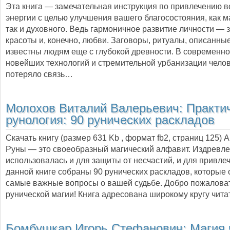
Эта книга — замечательная инструкция по привлечению в
энергии с целью улучшения вашего благосостояния, как м
так и духовного. Ведь гармоничное развитие личности — з
красоты и, конечно, любви. Заговоры, ритуалы, описанны
известны людям еще с глубокой древности. В современн
новейших технологий и стремительной урбанизации чело
потеряло связь…
Молохов Виталий Валерьевич:
Практи
рунология: 90 рунических раскладов
Скачать книгу (размер 631 Kb , формат
fb2
, страниц
125
) 
Руны — это своеобразный магический алфавит. Издревле
использовалась и для защиты от несчастий, и для привлеч
данной книге собраны 90 рунических раскладов, которые 
самые важные вопросы о вашей судьбе. Добро пожаловат
рунической магии! Книга адресована широкому кругу чита
Бомбушкар Игорь Стефанович:
Магия 