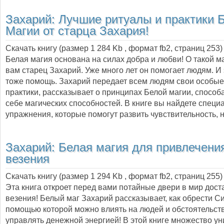
Захарий:
Лучшие ритуалы и практики 
Магии от старца Захария!
Скачать книгу (размер 1 284 Kb , формат
fb2
, страниц
253
)
Белая магия основана на силах добра и любви! О такой м
вам старец Захарий. Уже много лет он помогает людям. И 
тоже помощь. Захарий передает всем людям свои особые
практики, рассказывает о принципах Белой магии, способ
себе магических способностей. В книге вы найдете спец
упражнения, которые помогут развить чувствительность, 
Захарий:
Белая магия для привлечения
везения
Скачать книгу (размер 1 294 Kb , формат
fb2
, страниц
255
)
Эта книга откроет перед вами потайные двери в мир дост
везения! Белый маг Захарий рассказывает, как обрести Си
помощью которой можно влиять на людей и обстоятельств
управлять денежной энергией! В этой книге множество у