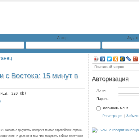
Автор
Издате
танец
и с Востока: 15 минут в
Авторизация
Логин:
ницы, 320 Kb)
Пароль:
ц
Запомнить меня
Регистрация
|
Забыли
нец живота с триумфом покоряет многие европейские страны,
сключение. И дело не в том, что танцевать сейчас престижно