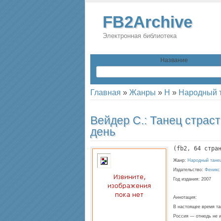
FB2Archive
Электронная библиотека
Название
Главная
»
Жанры
»
Н
»
Народный 
Вейдер С.:
Танец страст
день
(
fb2
, 
64
 стра
Жанр:
Народный тане
Издательство:
Феникс
Год издания:
2007
Аннотация:
В настоящее время та
Россия — отнюдь не и