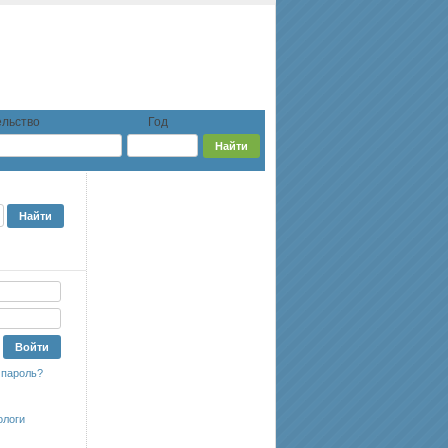
льство
Год
 пароль?