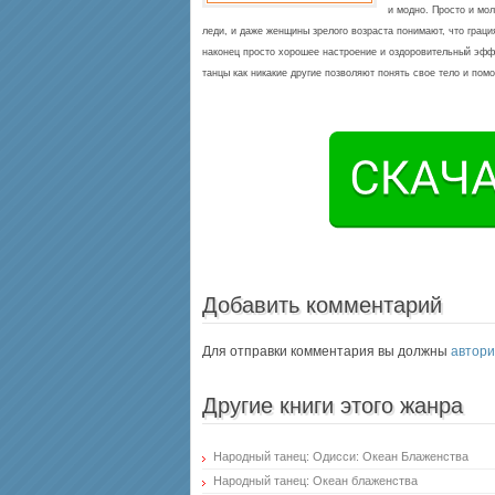
и модно. Просто и мо
леди, и даже женщины зрелого возраста понимают, что граци
наконец просто хорошее настроение и оздоровительный эффе
танцы как никакие другие позволяют понять свое тело и пом
Добавить комментарий
Для отправки комментария вы должны
автори
Другие книги этого жанра
Народный танец: Одисси: Океан Блаженства
Народный танец: Океан блаженства