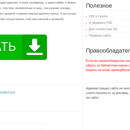
лодые девушки, и юные тинэйджеры, и домохозяйки, и бизнес-
Полезное
я, пластика, великолепная осанка, сексуальная походка,
кт дешевле и важнее покупки дорогого платья. А восточные
FB2 в Firefox
огают почувствовать себя женственной и желанной.
О формате FB2
Для чтения книг fb2
Правила сайта
Правообладате
Если вы правообладатель кни
убрать из библиотеки какую-
пишите на email: admin@fb2ar
Администрация сайта не нес
зоваться
.
ответственности за рекламу
на сайте.