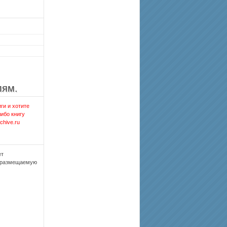
лям.
ги и хотите
либо книгу
chive.ru
ет
, размещаемую