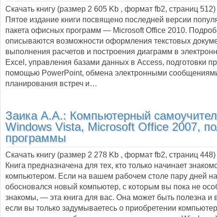
Скачать книгу (размер 2 605 Kb , формат
fb2
, страниц
512
)
Пятое издание книги посвящено последней версии попу
пакета офисных программ — Microsoft Office 2010. Подро
описываются возможности оформления текстовых докуме
выполнения расчетов и построения диаграмм в электрон
Excel, управления базами данных в Access, подготовки п
помощью PowerPoint, обмена электронными сообщениям
планирования встреч и…
Заика А.А.:
Компьютерный самоучитель
Windows Vista, Microsoft Office 2007, п
программы
Скачать книгу (размер 2 278 Kb , формат
fb2
, страниц
448
)
Книга предназначена для тех, кто только начинает знакомс
компьютером. Если на вашем рабочем столе пару дней н
обосновался новый компьютер, с которым вы пока не ос
знакомы, — эта книга для вас. Она может быть полезна и в
если вы только задумываетесь о приобретении компьюте