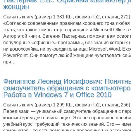
Пастернак Е.Б.:
Офисный компьютер 
женщин
Скачать книгу (размер 1 381 Kb , формат
fb2
, страниц
272
)
«Согласно современным правилам хорошего тона любая
знать, что такое компьютер в принципе и Microsoft Office в
Автор этой книги, Евгения Пастернак, поможет вам освои
популярные «офисные» программы, без знания которых н
ни домохозяйка, ни руководительница: Microsoft Word, Exce
PowerPoint. Они помогут любой женщине чувствовать себ
при…
Филиппов Леонид Иосифович:
Понятн
самоучитель обращения с компьютеро
Работа в Windows 7 и Office 2010
Скачать книгу (размер 1 299 Kb , формат
fb2
, страниц
256
)
Перед вами — уникальный самоучитель обращения с пе
компьютером для начинающих. Это не справочное пособи
учебный курс, требующий технических знаний. Это — име
самоучитель, то есть помощник и проводник. Он расскажет