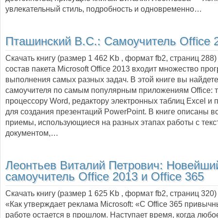
увлекательный стиль, подробность и одновременно…
Пташинский В.С.:
Самоучитель Office 
Скачать книгу (размер 1 462 Kb , формат
fb2
, страниц
288
состав пакета Microsoft Office 2013 входит множество про
выполнения самых разных задач. В этой книге вы найдете
самоучителя по самым популярным приложениям Office: 
процессору Word, редактору электронных таблиц Excel и
для создания презентаций PowerPoint. В книге описаны в
приемы, использующиеся на разных этапах работы с тек
документом,…
Леонтьев Виталий Петрович:
Новейши
самоучитель Office 2013 и Office 365
Скачать книгу (размер 1 625 Kb , формат
fb2
, страниц
320
)
«Как утверждает реклама Microsoft: «С Office 365 привычн
работе остается в прошлом. Наступает время, когда любо