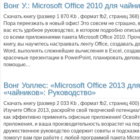
Вонг У.:
Microsoft Office 2010 для чайн
Скачать книгу (размер 1 870 Kb , формат
fb2
, страниц
368
)
Пора переезжать в новый офис! Это совсем не страшно, в
вас есть удобное руководство, в котором подробно описы
со всеми приложениями пакета Microsoft Office 2010. Проч
книгу, вы научитесь настраивать ленту Office, создавать 
Word, выполнять сложнейшие вычисления в Excel, создав
красочные презентации в PowerPoint, планировать деловы
помощью…
Вонг Уоллес:
«Microsoft Office 2013 для
«чайников»: Руководство»
Скачать книгу (размер 2 033 Kb , формат
fb2
, страниц
400
)
Изучите Office 2013, раскройте свой творческий потенциал
как эффективно применять офисные приложения! Освой
приложения, и ваша производительность возрастет на пор
дружественное руководство содержит советы и подсказки
помогут вам при работе с любой программой пакета Microso