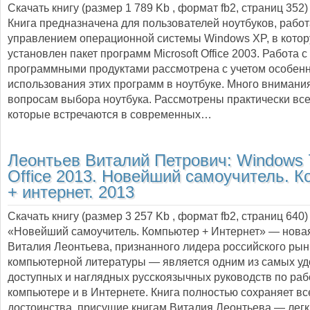
Скачать книгу (размер 1 789 Kb , формат
fb2
, страниц
352
)
Книга предназначена для пользователей ноутбуков, рабо
управлением операционной системы Windows XP, в кото
установлен пакет программ Microsoft Office 2003. Работа с
программными продуктами рассмотрена с учетом особен
использования этих программ в ноутбуке. Много внимани
вопросам выбора ноутбука. Рассмотрены практически все
которые встречаются в современных…
Леонтьев Виталий Петрович:
Windows 
Office 2013. Новейший самоучитель. 
+ интернет. 2013
Скачать книгу (размер 3 257 Kb , формат
fb2
, страниц
640
)
«Новейший самоучитель. Компьютер + Интернет» — новая
Виталия Леонтьева, признанного лидера российского рын
компьютерной литературы — является одним из самых уд
доступных и наглядных русскоязычных руководств по раб
компьютере и в Интернете. Книга полностью сохраняет вс
достоинства, присущие книгам Виталия Леонтьева — легк