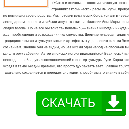
«Жить» и «жизнь» — понятия зачастую проти
странников космической расы мы, суры, превра
не помнящих своего родства. Мы, потомки ведических богов, уснули в неве
легендарном прошлом и забыли искусство жизни. Иллюзии бога Мары проч
людям головы. Но не все обстоит так печально, — знания никогда и никуда 
ждут пробуждения и возрождения человечества. Древние мудрецы талантл
традициях, языках и культуре ключи и артефакты к управлению силами Все
сознанием. Внешне они не видны, но без них ни один народ не способен в
канул в реку забвения. Автор в поисках истока индоарийской Ведической ку
неожиданно обнаружил космогонический характер культуры Руси. Корни это
уходят в такие бездны времени, что просто дух захватывает. Главное то, ч
тщательно сохраняется и передается людям, способным это знание в себя