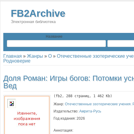
FB2Archive
Электронная библиотека
Название
Главная
»
Жанры
»
О
»
Отечественные эзотерические уче
Родноверие
Доля Роман:
Игры богов: Потомки у
Вед
(
fb2
, 
288
 страниц, 1 462 Kb)
Жанр:
Отечественные эзотерические учения. 
Издательство:
Амрита-Русь
Год издания:
2026
Аннотация: