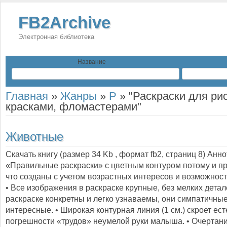
FB2Archive
Электронная библиотека
Название
Главная
»
Жанры
»
Р
»
"Раскраски для ри
красками, фломастерами"
Животные
Скачать книгу (размер 34 Kb , формат
fb2
, страниц
8
) Анн
«Правильные раскраски» с цветным контуром потому и п
что созданы с учетом возрастных интересов и возможност
• Все изображения в раскраске крупные, без мелких детал
раскраске конкретны и легко узнаваемы, они симпатичные
интересные. • Широкая контурная линия (1 см.) скроет ес
погрешности «трудов» неумелой руки малыша. • Очертан