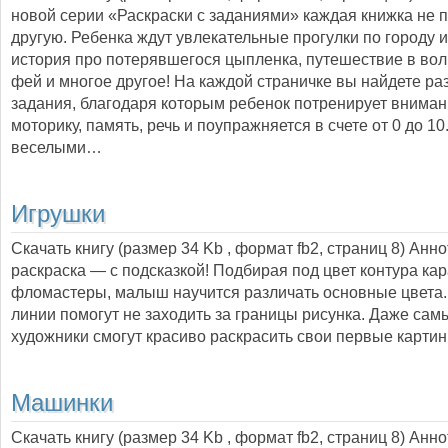
новой серии «Раскраски с заданиями» каждая книжка не 
другую. Ребенка ждут увлекательные прогулки по городу и
история про потерявшегося цыпленка, путешествие в в
фей и многое другое! На каждой страничке вы найдете р
задания, благодаря которым ребенок потренирует вниман
моторику, память, речь и поупражняется в счете от 0 до 10
веселыми…
Игрушки
Скачать книгу (размер 34 Kb , формат
fb2
, страниц
8
) Анн
раскраска — с подсказкой! Подбирая под цвет контура ка
фломастеры, малыш научится различать основные цвета.
линии помогут не заходить за границы рисунка. Даже са
художники смогут красиво раскрасить свои первые картин
Машинки
Скачать книгу (размер 34 Kb , формат
fb2
, страниц
8
) Анн