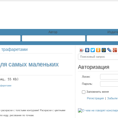
Автор
Издате
с трафаретами
для самых маленьких
Авторизация
Логин:
ниц, 55 Kb)
Пароль:
афаретами
Запомнить меня
Регистрация
|
Забыли
 раскраски с толстыми контурами! Раскраски с цветными
по коду, рисование по точкам.