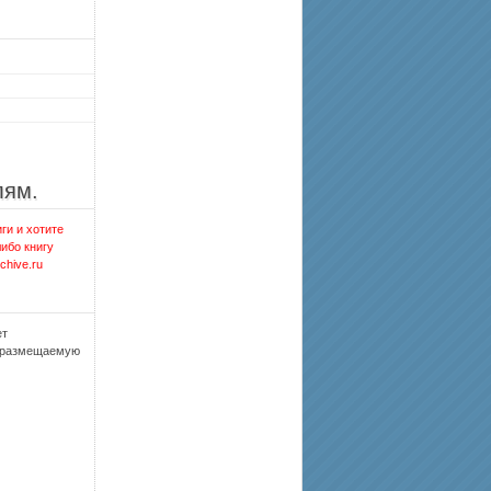
лям.
ги и хотите
либо книгу
chive.ru
ет
, размещаемую