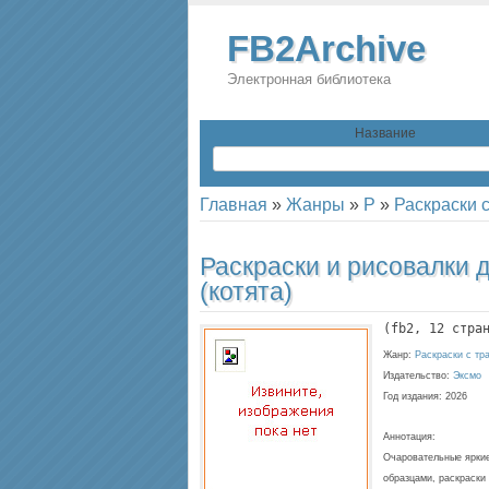
FB2Archive
Электронная библиотека
Название
Главная
»
Жанры
»
Р
»
Раскраски 
Раскраски и рисовалки 
(котята)
(
fb2
, 
12
 стра
Жанр:
Раскраски с тр
Издательство:
Эксмо
Год издания:
2026
Аннотация:
Очаровательные яркие
образцами, раскраски 