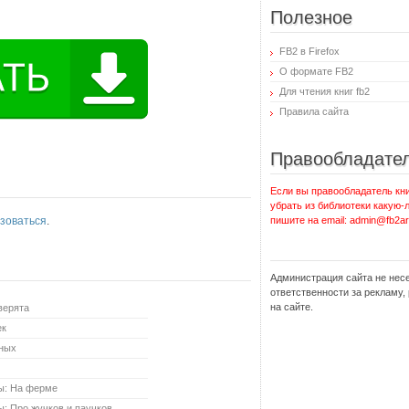
Полезное
FB2 в Firefox
О формате FB2
Для чтения книг fb2
Правила сайта
Правообладате
Если вы правообладатель кни
убрать из библиотеки какую-
зоваться
.
пишите на email: admin@fb2ar
Администрация сайта не нес
ответственности за рекламу
на сайте.
верята
ек
тных
ы: На ферме
: Про жучков и паучков