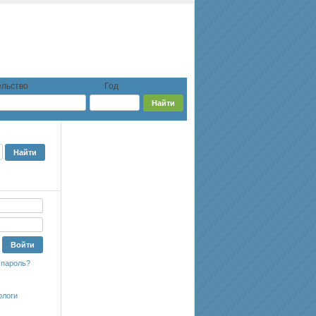
льство
Год
 пароль?