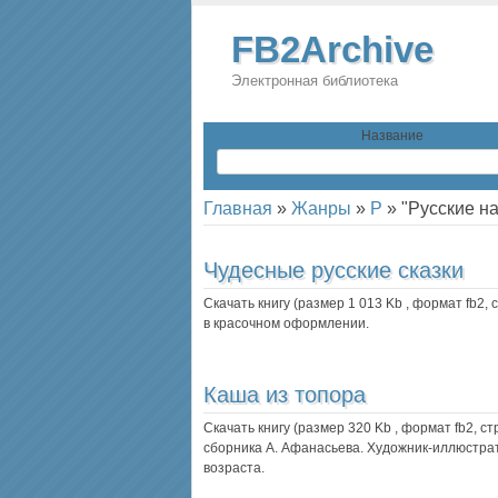
FB2Archive
Электронная библиотека
Название
Главная
»
Жанры
»
Р
»
"Русские н
Чудесные русские сказки
Скачать книгу (размер 1 013 Kb , формат
fb2
,
в красочном оформлении.
Каша из топора
Скачать книгу (размер 320 Kb , формат
fb2
, с
сборника А. Афанасьева. Художник-иллюстра
возраста.