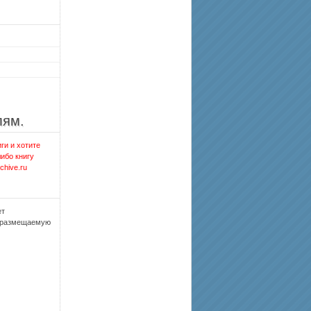
лям.
ги и хотите
либо книгу
chive.ru
ет
, размещаемую