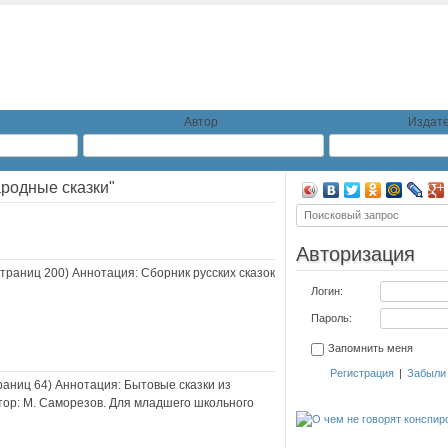
Автор
Издате
ародные сказки"
Авторизация
 страниц
200
) Аннотация:
Сборник русских сказок
Логин:
Пароль:
Запомнить меня
Регистрация
|
Забыли
траниц
64
) Аннотация:
Бытовые сказки из
тор: М. Саморезов. Для младшего школьного