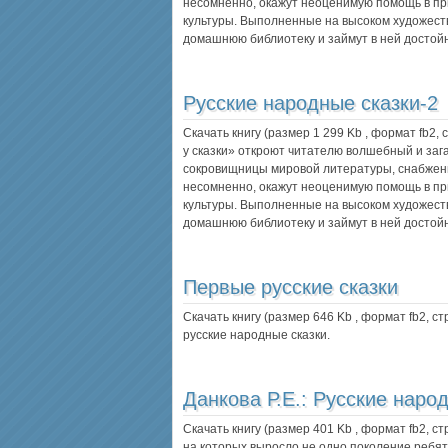
несомненно, окажут неоценимую помощь в пр
культуры. Выполненные на высоком художеств
домашнюю библиотеку и займут в ней достой
Русские народные сказки-2
Скачать книгу (размер 1 299 Kb , формат
fb2
,
у сказки» откроют читателю волшебный и зага
сокровищницы мировой литературы, снабже
несомненно, окажут неоценимую помощь в пр
культуры. Выполненные на высоком художеств
домашнюю библиотеку и займут в ней достой
Первые русские сказки
Скачать книгу (размер 646 Kb , формат
fb2
, с
русские народные сказки.
Данкова Р.Е.:
Русские народ
Скачать книгу (размер 401 Kb , формат
fb2
, с
на которых выросло не одно поколение ребя