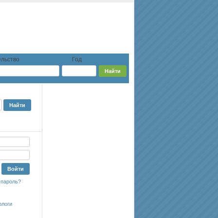
льство
Год
 пароль?