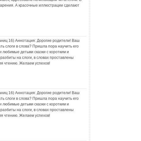
дарения. А красочные иллюстрации сделают
раниц
16
) Аннотация:
Дорогие родители! Ваш
ь слоги в слова? Пришла пора научить его
и любимые детьми сказки с коротким и
разбиты на слоги, в словах проставлены
ия чтению. Желаем успехов!
раниц
16
) Аннотация:
Дорогие родители! Ваш
ь слоги в слова? Пришла пора научить его
и любимые детьми сказки с коротким и
разбиты на слоги, в словах проставлены
ия чтению. Желаем успехов!