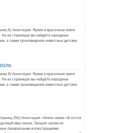
раниц
8
) Аннотация:
Яркие и красочные книги
. На их страницах вы найдёте народные
азки, а также произведения известных детских
волк
раниц
8
) Аннотация:
Яркие и красочные книги
. На их страницах вы найдёте народные
азки, а также произведения известных детских
 страниц
256
) Аннотация:
«Книги серии «В гостях
дочный мир сказок. Лучшие сказки из
нные прекрасными иллюстрациями,