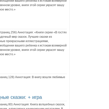
иобщении вашего ребенка к истокам все­мирной
енном уровне, книги этой серии украсят вашу
ное место.»
 страниц
256
) Аннотация:
«Книги серии «В гостях
дочный мир сказок. Лучшие сказки из
нные прекрасными иллюстрациями,
иобщении вашего ребенка к истокам все­мирной
енном уровне, книги этой серии украсят вашу
ное место.»
траниц
128
) Аннотация:
В книгу вошли любимые
ные сказки: + игра
траниц
80
) Аннотация:
Книга волшебных сказок,
тишек, адресована начинающим читателям. В