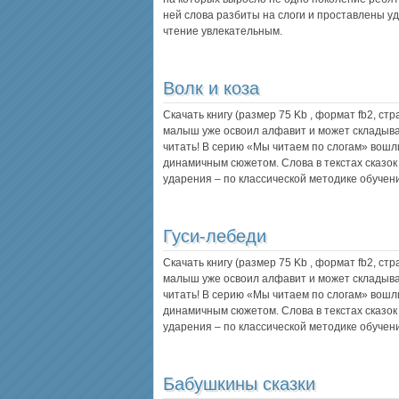
ней слова разбиты на слоги и проставлены у
чтение увлекательным.
Волк и коза
Скачать книгу (размер 75 Kb , формат
fb2
, ст
малыш уже освоил алфавит и может складыват
читать! В серию «Мы читаем по слогам» вошл
динамичным сюжетом. Слова в текстах сказок 
ударения – по классической методике обучен
Гуси-лебеди
Скачать книгу (размер 75 Kb , формат
fb2
, ст
малыш уже освоил алфавит и может складыват
читать! В серию «Мы читаем по слогам» вошл
динамичным сюжетом. Слова в текстах сказок 
ударения – по классической методике обучен
Бабушкины сказки