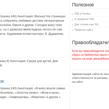
Полезное
FB2 в Firefox
 страниц
446
) Аннотация:
Малыш! На страницах
О формате FB2
есь собрались любимые детские литературные
Для чтения книг fb2
олобок, Емеля и другие. Сегодня книгу тебе
ь, ты с удовольствием будешь читать ее сам.
Правила сайта
ста. Художники-иллюстраторы: В. Дударенко,
Правообладате
Если вы правообладатель кни
убрать из библиотеки какую-
пишите на email: admin@fb2ar
раниц
8
) Аннотация:
Сказка для детей. Для
И.
Администрация сайта не нес
ответственности за рекламу
ок
на сайте.
 страниц
240
) Аннотация:
«В книгу вошли самые
Колобок», «Золотое яичко», «Волк и коза»,
беди», «Хаврошечка», «Морозко» и другие.»