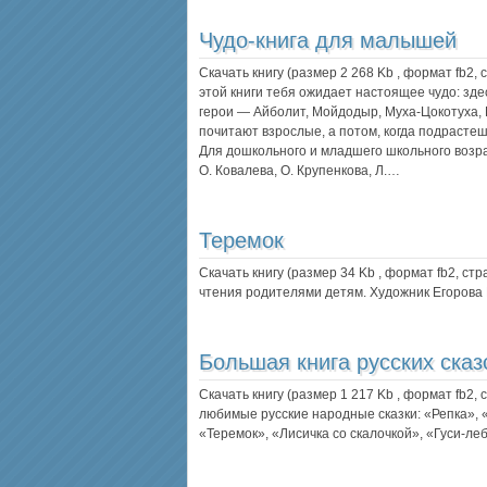
Чудо-книга для малышей
Скачать книгу (размер 2 268 Kb , формат
fb2
,
этой книги тебя ожидает настоящее чудо: зд
герои — Айболит, Мойдодыр, Муха-Цокотуха, К
почитают взрослые, а потом, когда подрастеш
Для дошкольного и младшего школьного возра
О. Ковалева, О. Крупенкова, Л.…
Теремок
Скачать книгу (размер 34 Kb , формат
fb2
, ст
чтения родителями детям. Художник Егорова 
Большая книга русских сказ
Скачать книгу (размер 1 217 Kb , формат
fb2
,
любимые русские народные сказки: «Репка», «
«Теремок», «Лисичка со скалочкой», «Гуси-ле