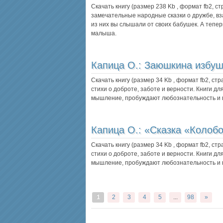
Скачать книгу (размер 238 Kb , формат
fb2
, с
замечательные народные сказки о дружбе, вз
из них вы слышали от своих бабушек. А тепер
малыша.
Капица О.:
Заюшкина избуш
Скачать книгу (размер 34 Kb , формат
fb2
, ст
стихи о доброте, заботе и верности. Книги д
мышление, пробуждают любознательность и п
Капица О.:
«Сказка «Колобо
Скачать книгу (размер 34 Kb , формат
fb2
, ст
стихи о доброте, заботе и верности. Книги д
мышление, пробуждают любознательность и п
1
2
3
4
5
...
98
»