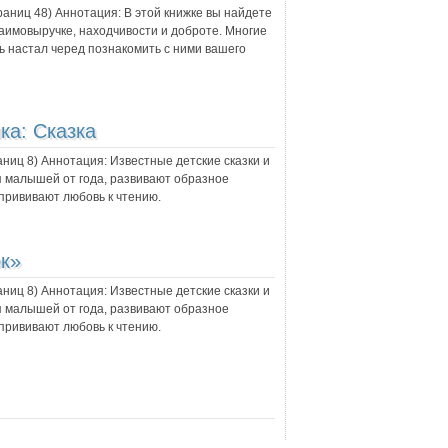
траниц
48
) Аннотация:
В этой книжке вы найдете
аимовыручке, находчивости и доброте. Многие
ь настал черед познакомить с ними вашего
ка: Сказка
раниц
8
) Аннотация:
Известные детские сказки и
ля малышей от года, развивают образное
рививают любовь к чтению.
к»
раниц
8
) Аннотация:
Известные детские сказки и
ля малышей от года, развивают образное
рививают любовь к чтению.