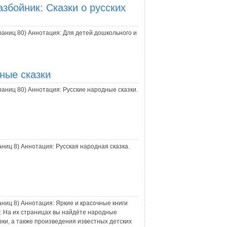
збойник: Сказки о русских
траниц
80
) Аннотация:
Для детей дошкольного и
ные сказки
траниц
80
) Аннотация:
Русские народные сказки.
раниц
8
) Аннотация:
Русская народная сказка.
раниц
8
) Аннотация:
Яркие и красочные книги
. На их страницах вы найдёте народные
азки, а также произведения известных детских