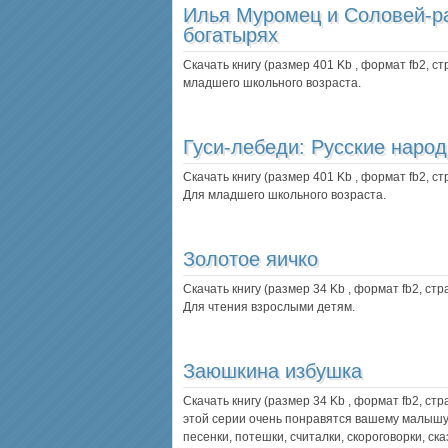
Илья Муромец и Соловей-ра
богатырях
Скачать книгу (размер 401 Kb , формат
fb2
, с
младшего школьного возраста.
Гуси-лебеди: Русские народ
Скачать книгу (размер 401 Kb , формат
fb2
, с
Для младшего школьного возраста.
Золотое яичко
Скачать книгу (размер 34 Kb , формат
fb2
, ст
Для чтения взрослыми детям.
Заюшкина избушка
Скачать книгу (размер 34 Kb , формат
fb2
, ст
этой серии очень понравятся вашему малышу
песенки, потешки, считалки, скороговорки, ск