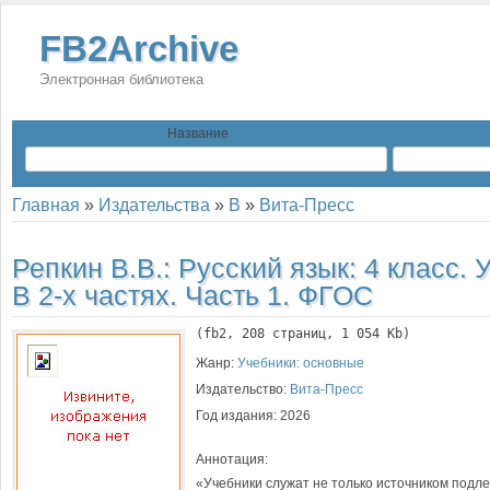
FB2Archive
Электронная библиотека
Название
Главная
»
Издательства
»
В
»
Вита-Пресс
Репкин В.В.:
Русский язык: 4 класс. 
В 2-х частях. Часть 1. ФГОС
(
fb2
, 
208
 страниц, 1 054 Kb)
Жанр:
Учебники: основные
Издательство:
Вита-Пресс
Год издания:
2026
Аннотация:
«Учебники служат не только источником под