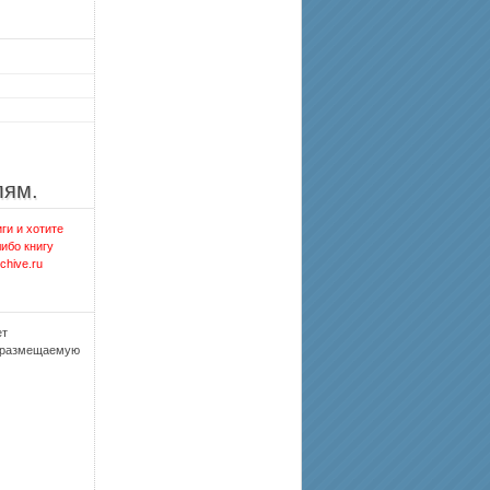
лям.
ги и хотите
либо книгу
chive.ru
ет
, размещаемую