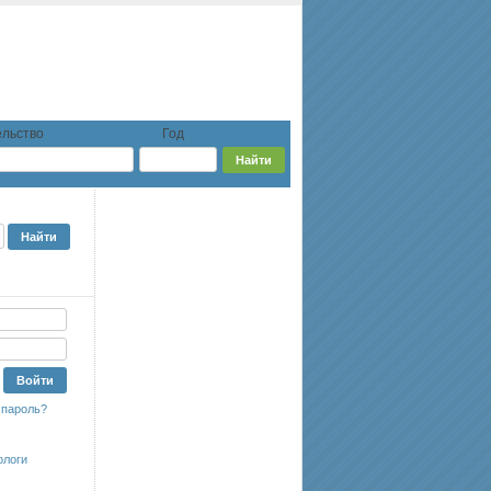
льство
Год
 пароль?