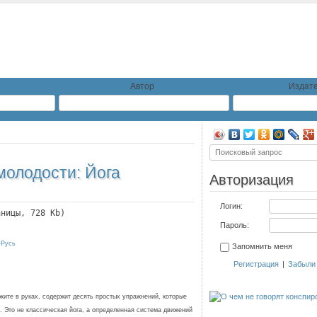
Автор
Издате
молодости: Йога
Авторизация
Логин:
аницы, 728 Kb)
Пароль:
-Русь
Запомнить меня
Регистрация
|
Забыли
ржите в руках, содержит десять простых упражнений, которые
. Это не классическая йога, а определенная система движений