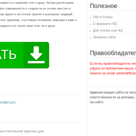
 привести в гармонию тело и душу. Авторы долгое время
Полезное
для современности и создали на их основе простую и
му вдали от восточных практик и культурных традиций.
FB2 в Firefox
стать здоровым, счастливым человеком, живущим в мире и
О формате FB2
нуждается не только наше тело, но и душа.
Для чтения книг fb2
Правила сайта
Правообладате
Если вы правообладатель кни
убрать из библиотеки какую-
пишите на email: admin@fb2ar
Администрация сайта не нес
ответственности за рекламу
зоваться
.
на сайте.
амостоятельной практике для