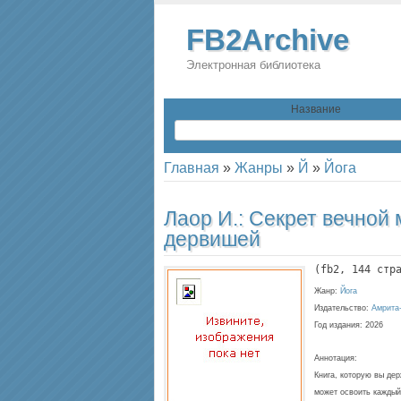
FB2Archive
Электронная библиотека
Название
Главная
»
Жанры
»
Й
»
Йога
Лаор И.:
Секрет вечной 
дервишей
(
fb2
, 
144
 стр
Жанр:
Йога
Издательство:
Амрита
Год издания:
2026
Аннотация:
Книга, которую вы де
может освоить каждый