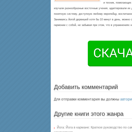
и техник, помогающих
изучали разнообразные восточные учения, адаптировали их 
понятную систему, доступную любому европейцу, воспитанно
Занимаясь йогой дервишей хотя бы 10 минут в день, можно 
гармонии с собой, не забывая при этом, что в упражнениях 
Добавить комментарий
Для отправки комментария вы должны
автори
Другие книги этого жанра
Йога: Йога в кармане: Краткое руководство по с