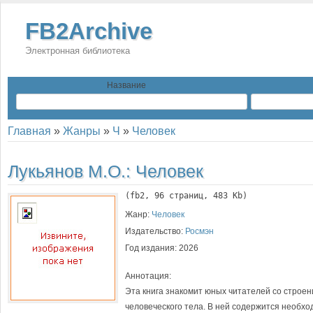
FB2Archive
Электронная библиотека
Название
Главная
»
Жанры
»
Ч
»
Человек
Лукьянов М.О.:
Человек
(
fb2
, 
96
 страниц, 483 Kb)
Жанр:
Человек
Издательство:
Росмэн
Год издания:
2026
Аннотация:
Эта книга знакомит юных читателей со строе
человеческого тела. В ней содержится необх