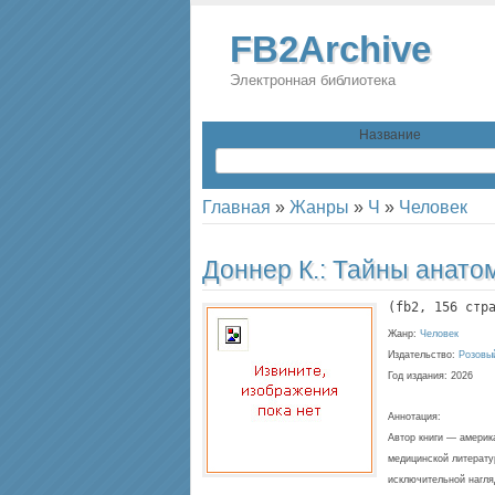
FB2Archive
Электронная библиотека
Название
Главная
»
Жанры
»
Ч
»
Человек
Доннер К.:
Тайны анато
(
fb2
, 
156
 стр
Жанр:
Человек
Издательство:
Розовы
Год издания:
2026
Аннотация:
Автор книги — америк
медицинской литерату
исключительной нагля