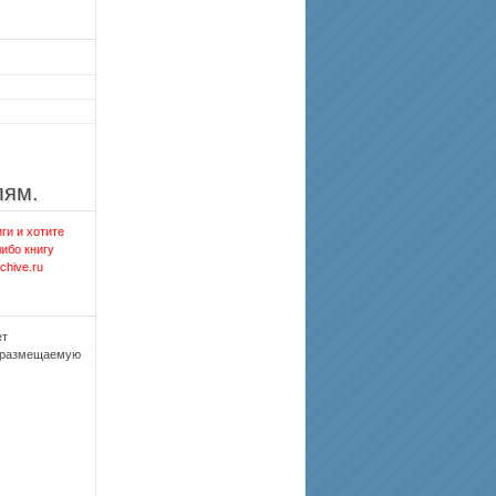
лям.
ги и хотите
либо книгу
chive.ru
ет
, размещаемую