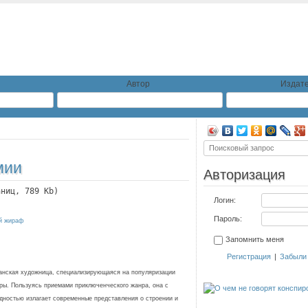
Автор
Издате
мии
Авторизация
аниц, 789 Kb)
Логин:
Пароль:
й жираф
Запомнить меня
Регистрация
|
Забыли
анская художница, специализирующаяся на популяризации
ры. Пользуясь приемами приключенческого жанра, она с
дностью излагает современные представления о строении и