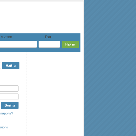
льство
Год
 пароль?