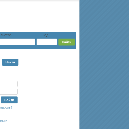
льство
Год
 пароль?