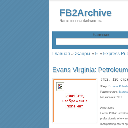
FB2Archive
Электронная библиотека
Название
Главная
»
Жанры
»
E
»
Express Pub
Evans Virginia:
Petroleum
(
fb2
, 
120
 стр
Жанр:
Express Publish
Издательство:
Express
Год издания:
2011
Аннотация:
Career Paths: Petroleu
professionals who want
Incorporating career-sp