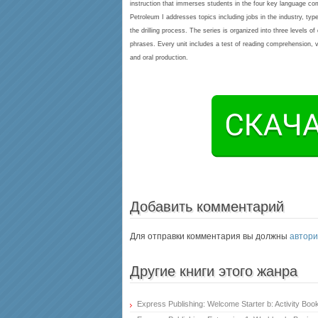
instruction that immerses students in the four key language com
Petroleum I addresses topics including jobs in the industry, typ
the drilling process. The series is organized into three levels 
phrases. Every unit includes a test of reading comprehension, v
and oral production.
Добавить комментарий
Для отправки комментария вы должны
автори
Другие книги этого жанра
Express Publishing: Welcome Starter b: Activity Bo