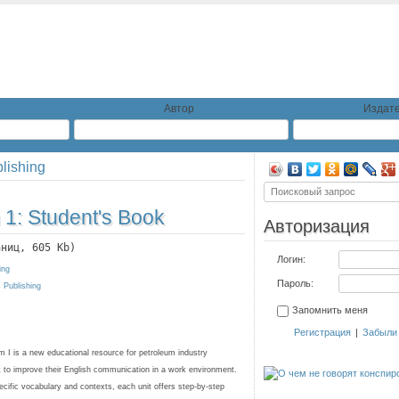
Автор
Издате
lishing
 1: Student's Book
Авторизация
аниц, 605 Kb)
Логин:
ing
Пароль:
 Publishing
Запомнить меня
Регистрация
|
Забыли
m I is a new educational resource for petroleum industry
 to improve their English communication in a work environment.
ecific vocabulary and contexts, each unit offers step-by-step