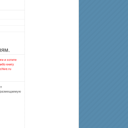
лям.
ги и хотите
либо книгу
chive.ru
ет
, размещаемую