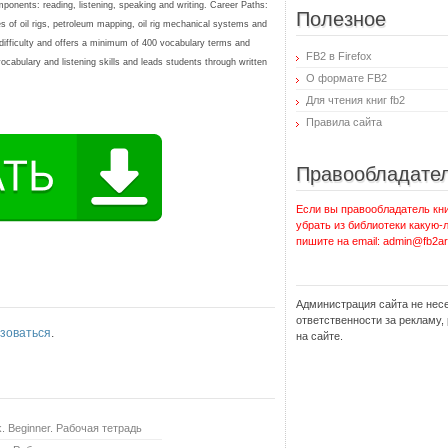
ponents: reading, listening, speaking and writing. Career Paths:
Полезное
es of oil rigs, petroleum mapping, oil rig mechanical systems and
of difficulty and offers a minimum of 400 vocabulary terms and
FB2 в Firefox
ocabulary and listening skills and leads students through written
О формате FB2
Для чтения книг fb2
Правила сайта
Правообладате
Если вы правообладатель кни
убрать из библиотеки какую-
пишите на email: admin@fb2ar
Администрация сайта не нес
ответственности за рекламу
зоваться
.
на сайте.
ok. Beginner. Рабочая тетрадь