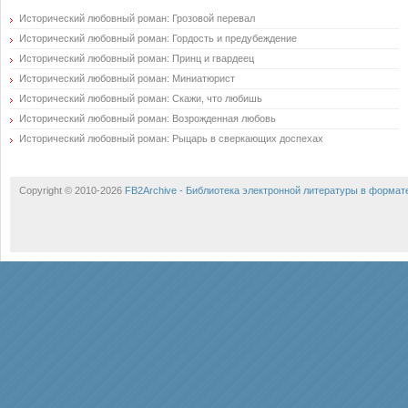
Исторический любовный роман: Грозовой перевал
Исторический любовный роман: Гордость и предубеждение
Исторический любовный роман: Принц и гвардеец
Исторический любовный роман: Миниатюрист
Исторический любовный роман: Скажи, что любишь
Исторический любовный роман: Возрожденная любовь
Исторический любовный роман: Рыцарь в сверкающих доспехах
Copyright © 2010-2026
FB2Archive - Библиотека электронной литературы в формат