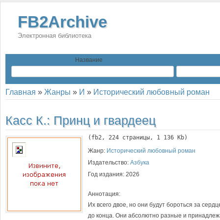
FB2Archive
Электронная библиотека
Название
Главная
»
Жанры
»
И
»
Исторический любовный роман
Касс К.:
Принц и гвардеец
(
fb2
, 
224
 страницы, 1 136 Kb)
Жанр:
Исторический любовный роман
Издательство:
Азбука
Год издания:
2026
Аннотация:
Их всего двое, но они будут бороться за серд
до конца. Они абсолютно разные и принадлеж