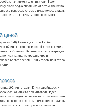
воеобразная анкета для читателя. Идея
чему люди редко спрашивают о том, что их по-
ть все вопросы, которые им хотелось задать
агают читателю. «Книгу вопросов» можно
й ценой
 страниц
328
) Аннотация:
Брэд Гилберт
еской игры в теннис. В своей книге «Победа
веты любителям. Великий мастер утверждает,
ь, понимать, анализировать игру и
ляется бестселлером 1990-х годов, но и стала
 многих…
просов
траниц
192
) Аннотация:
Книга швейцарских
своеобразная анкета для читателя. Идея
чему люди редко спрашивают о том, что их по-
ть все вопросы, которые им хотелось задать
агают читателю. «Книгу вопросов» можно