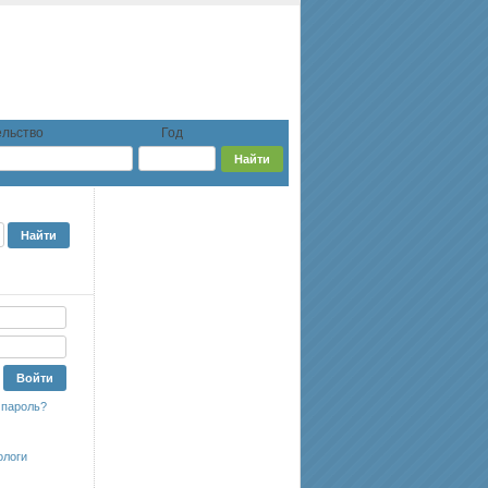
льство
Год
 пароль?