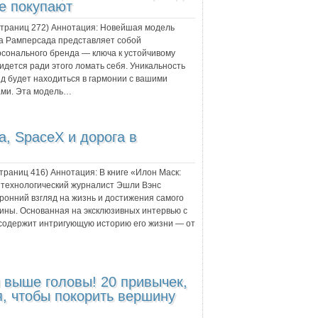
не покупают
 страниц
272
) Аннотация:
Новейшая модель
а Рамперсада представляет собой
рсонального бренда — ключа к устойчивому
идется ради этого ломать себя. Уникальность
нд будет находиться в гармонии с вашими
тами. Эта модель…
a, SpaceX и дорога в
страниц
416
) Аннотация:
В книге «Илон Маск:
й технологический журналист Эшли Вэнс
ронний взгляд на жизнь и достижения самого
ны. Основанная на эксклюзивных интервью с
а содержит интригующую историю его жизни — от
 выше головы! 20 привычек,
я, чтобы покорить вершину