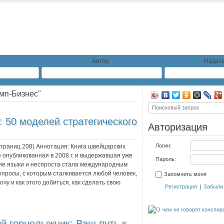
Автор
Издате
мп-Бизнес"
: 50 моделей стратегического
Авторизация
Логин:
 страниц
208
) Аннотация:
Книга швейцарских
е опубликованная в 2008 г. и выдержавшая уже
Пароль:
гие языки и неспроста стала международным
опросы, с которым сталкивается любой человек,
Запомнить меня
чу и как этого добиться, как сделать свою
Регистрация
|
Забыли
й горнолыжник: Ваш путь к