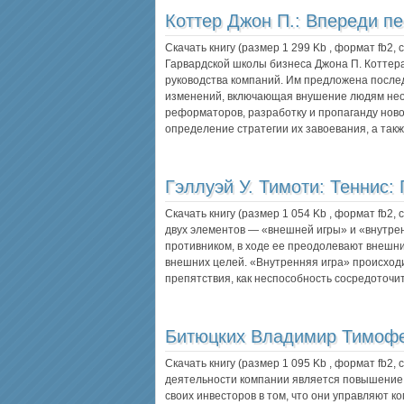
Коттер Джон П.:
Впереди п
Скачать книгу (размер 1 299 Kb , формат
fb2
,
Гарвардской школы бизнеса Джона П. Коттер
руководства компаний. Им предложена после
изменений, включающая внушение людям нео
реформаторов, разработку и пропаганду ново
определение стратегии их завоевания, а та
Гэллуэй У. Тимоти:
Теннис:
Скачать книгу (размер 1 054 Kb , формат
fb2
,
двух элементов — «внешней игры» и «внутре
противником, в ходе ее преодолевают внешн
внешних целей. «Внутренняя игра» происходи
препятствия, как неспособность сосредоточит
Битюцких Владимир Тимоф
Скачать книгу (размер 1 095 Kb , формат
fb2
,
деятельности компании является повышение
своих инвесторов в том, что они управляют к