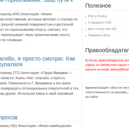
Полезное
 страниц
400
) Аннотация:
«Книга
FB2 в Firefox
м спортсменам, которые мечтают о спусках по
О формате FB2
 разной снежной поверхностью и крутизной.
Для чтения книг fb2
ст по горнолыжному спорту, считает, что
о приписывают лишь практическому опыту,
Правила сайта
ах по сложным…
Правообладате
асибо, я просто смотрю: Как
Если вы правообладатель кни
купателя
убрать из библиотеки какую-
пишите на email: admin@fb2ar
 страниц
272
) Аннотация:
«Гарри Фридман —
области. Книга «Нет, спасибо, я просто
ли. Уникальность Г. Фридмана и его книги
Администрация сайта не нес
 превращать потенциальных покупателей в тех,
ответственности за рекламу
тому других. Используя юмор и свой огромный
на сайте.
просов
траниц
192
) Аннотация:
«Книга швейцарских