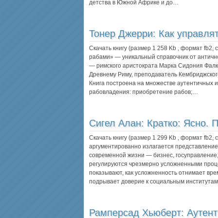
детства в Южной Африке и до…
Тонер Джерри:
Как управля
Скачать книгу (размер 1 258 Kb , формат
fb2
,
рабами» — уникальный справочник от античн
— римского аристократа Марка Сидония Фалк
Древнему Риму, преподаватель Кембриджского
Книга построена на множестве аутентичных и
рабовладения: приобретение рабов;…
Сигел Алан:
Кратко: Ясно. 
Скачать книгу (размер 1 299 Kb , формат
fb2
,
аргументированно излагается представление 
современной жизни — бизнес, госуправление
регулируются чрезмерно усложненными проц
показывают, как усложненность отнимает вре
подрывает доверие к социальным института
Рамперсад Хьюберт:
Аутент