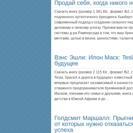
Продай себя, когда никого 
Скачать книгу (размер 1 381 Kb , формат
fb2
,
подлинного аутентичного брендинга Хьюберт
современный подход к созданию сильного пе
деловому и личному успеху. Причем вам не пр
системы д-ра Рамперсада в том, что ваш бре
мечтами, целью в жизни, ценностями, талан
Вэнс Эшли:
Илон Маск: Tesl
будущее
Скачать книгу (размер 2 115 Kb , формат
fb2
, 
Tesla, SpaceX и дорога в будущее» известны
впервые предлагает независимый и разносто
отважного предпринимателя Кремниевой доли
Маском, членами его семьи и друзьями, книг
детства в Южной Африке и до…
Голдсмит Маршалл:
Прыгни
от которых нужно отказатьс
успеха