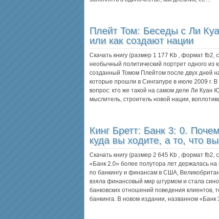
Плейт Том:
Беседы с Ли Ку
или как создают нации
Скачать книгу (размер 1 177 Kb , формат
fb2
,
необычный политический портрет одного из 
созданный Томом Плейтом после двух дней 
которые прошли в Сингапуре в июле 2009 г. В
вопрос: кто же такой на самом деле Ли Куан
мыслитель, строитель новой нации, воплоти
Кинг Бретт:
Банк 3: 0. Поче
куда вы ходите, а то, что в
Скачать книгу (размер 2 645 Kb , формат
fb2
,
«Банк 2.0» более полутора лет держалась на
по банкингу и финансам в США, Великобритан
взяла финансовый мир штурмом и стала син
банковских отношений поведения клиентов, 
банкинга. В новом издании, названном «Банк 