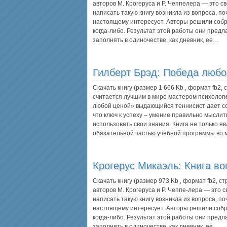
авторов М. Крогеруса и Р. Чеппелера — это с
написать такую книгу возникла из вопроса, по
настоящему интересует. Авторы решили собра
когда-либо. Результат этой работы они предл
заполнять в одиночестве, как дневник, ее…
Гилберт Брэд:
Победа любо
Скачать книгу (размер 1 666 Kb , формат
fb2
,
считается лучшим в мире мастером психологич
любой ценой» выдающийся теннисист дает со
что ключ к успеху – умение правильно мыслит
использовать свои знания. Книга не только яв
обязательной частью учебной программы во
Крогерус Микаэль:
Книга во
Скачать книгу (размер 973 Kb , формат
fb2
, с
авторов М. Крогеруса и Р. Чеппе-лера — это 
написать такую книгу возникла из вопроса, по
настоящему интересует. Авторы решили собра
когда-либо. Результат этой работы они предл
заполнять в одиночестве, как дневник, ее…