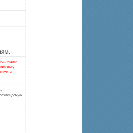
лям.
ги и хотите
либо книгу
chive.ru
ет
, размещаемую