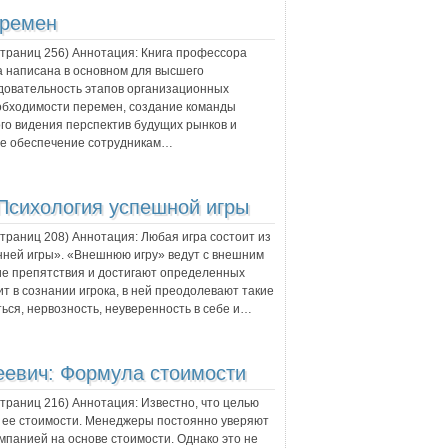
еремен
 страниц
256
) Аннотация:
Книга профессора
а написана в основном для высшего
довательность этапов организационных
бходимости перемен, создание команды
го видения перспектив будущих рынков и
кже обеспечение сотрудникам…
 Психология успешной игры
 страниц
208
) Аннотация:
Любая игра состоит из
нней игры». «Внешнюю игру» ведут с внешним
ие препятствия и достигают определенных
т в сознании игрока, в ней преодолевают такие
ься, нервозность, неуверенность в себе и…
еевич:
Формула стоимости
 страниц
216
) Аннотация:
Известно, что целью
 ее стоимости. Менеджеры постоянно уверяют
омпанией на основе стоимости. Однако это не