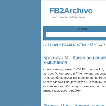
FB2Archive
Электронная библиотека
Название
Главная
»
Издательства
»
О
»
"Оли
Крогерус М.:
Книга решений
мышления
Скачать книгу (размер 1 054 Kb , формат
fb2
,
авторов М. Крогеруса и Р. Чеппелена, впервы
14 изданий на немецком, переведена на мно
бестселлером. Она дает ответы на главные в
в особенности работающий с людьми: чего я хо
жизнь счастливее, а работу…
Эллинг Марк:
Универсальны