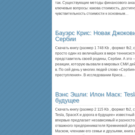
так. Существующие методы финансового ана
ключевые вопросы: какова стоимость, достигн
чувствительность стоимости к основным…
Бауэрс Крис:
Новак Джокови
Сербии
Скачать книгу (размер 1 748 Kb , формат
fb2
,
просто один из величайших в мире теннисист
представитель своей родины, Сербии. А это 
реакции, которую вызвали в мировых СМИ дейс
в. По сей день у многих людей слово «Серби
преступления». В исследовании Криса…
Вэнс Эшли:
Илон Маск: Tesl
будущее
Скачать книгу (размер 2 115 Kb , формат
fb2
, 
Tesla, SpaceX и дорога в будущее» известны
впервые предлагает независимый и разносто
отважного предпринимателя Кремниевой доли
Маском, членами его семьи и друзьями, книг