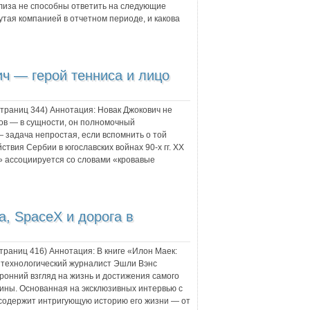
лиза не способны ответить на следующие
утая компанией в отчетном периоде, и какова
ч — герой тенниса и лицо
 страниц
344
) Аннотация:
Новак Джокович не
ов — в сущности, он полномочный
— задача непростая, если вспомнить о той
твия Сербии в югославских войнах 90-х гг. XX
я» ассоциируется со словами «кровавые
a, SpaceX и дорога в
страниц
416
) Аннотация:
В книге «Илон Маек:
й технологический журналист Эшли Вэнс
ронний взгляд на жизнь и достижения самого
ны. Основанная на эксклюзивных интервью с
а содержит интригующую историю его жизни — от