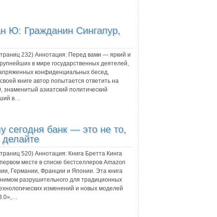
ан Ю: Гражданин Сингапур,
 страниц
232
) Аннотация:
Перед вами — яркий и
крупнейших в мире государственных деятелей,
напряженных конфиденциальных бесед,
 своей книге автор попытается ответить на
 Ю, знаменитый азиатский политический
вший в…
му сегодня банк — это не то,
ы делайте
 страниц
520
) Аннотация:
Книга Бретта Кинга
 первом месте в списке бестселлеров Amazon
ии, Германии, Франции и Японии. Эта книга
онимом разрушительного для традиционных
технологических изменений и новых моделей
3.0»,…