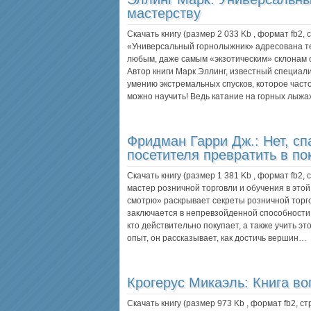
мастерству
Скачать книгу (размер 2 033 Kb , формат
fb2
,
«Универсальный горнолыжник» адресована те
любым, даже самым «экзотическим» склонам с
Автор книги Марк Эллинг, известный специали
умению экстремальных спусков, которое част
можно научить! Ведь катание на горных лыж
Фридман Гарри Дж.:
Нет, сп
посетителя превратить в по
Скачать книгу (размер 1 381 Kb , формат
fb2
,
мастер розничной торговли и обучения в этой 
смотрю» раскрывает секреты розничной торгов
заключается в непревзойденной способности
кто действительно покупает, а также учить э
опыт, он рассказывает, как достичь вершин…
Крогерус Микаэль:
Книга во
Скачать книгу (размер 973 Kb , формат
fb2
, с