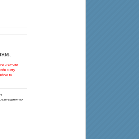
лям.
ги и хотите
либо книгу
chive.ru
ет
, размещаемую