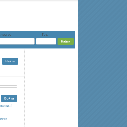
льство
Год
 пароль?