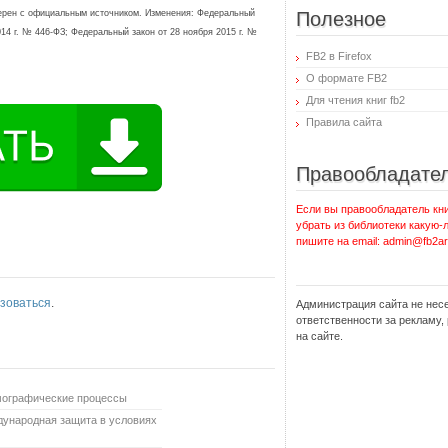
ерен с официальным источником. Изменения: Федеральный
Полезное
014 г. № 446-ФЗ; Федеральный закон от 28 ноября 2015 г. №
FB2 в Firefox
О формате FB2
Для чтения книг fb2
Правила сайта
Правообладате
Если вы правообладатель кни
убрать из библиотеки какую-
пишите на email: admin@fb2ar
зоваться
.
Администрация сайта не нес
ответственности за рекламу
на сайте.
емографические процессы
дународная защита в условиях