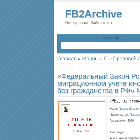
FB2Archive
Электронная библиотека
Название
Главная
»
Жанры
»
П
»
Правовой с
«Федеральный Закон Ро
миграционном учете ино
без гражданства в РФ»
(
fb2
, 
32
 стра
Жанр:
Правовой стату
Издательство:
Проспе
Год издания:
2026
Аннотация:
Текст Закона подгото