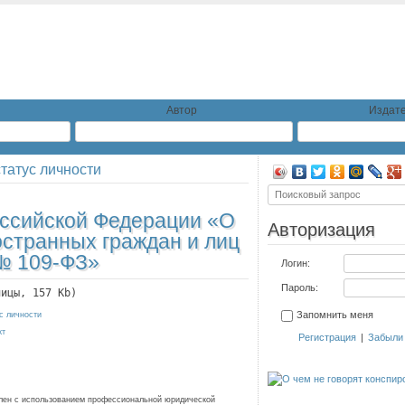
Автор
Издате
татус личности
ссийской Федерации «О
Авторизация
странных граждан и лиц
 № 109-ФЗ»
Логин:
Пароль:
ницы, 157 Kb)
Запомнить меня
с личности
кт
Регистрация
|
Забыли
влен с использованием профессиональной юридической