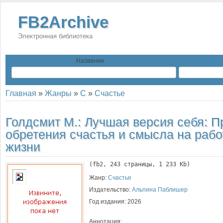
FB2Archive
Электронная библиотека
Название
Главная
»
Жанры
»
С
»
Счастье
Голдсмит М.:
Лучшая версия себя: П
обретения счастья и смысла на рабо
жизни
(
fb2
, 
243
 страницы, 1 233 Kb)
Жанр:
Счастье
Издательство:
Альпина Паблишер
Год издания:
2026
Аннотация: