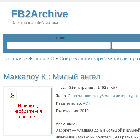
FB2Archive
Электронная библиотека
Название
Главная
»
Жанры
»
С
»
Современная зарубежная литера
Маккалоу К.:
Милый ангел
(
fb2
, 
320
 страниц, 1 625 Kb)
Жанр:
Современная зарубежная литература
Издательство:
АСТ
Год издания:
2010
Аннотация:
Харриет — младшая дочь в большой и шумной
любимица. Однако ни родители, ни братья, ни