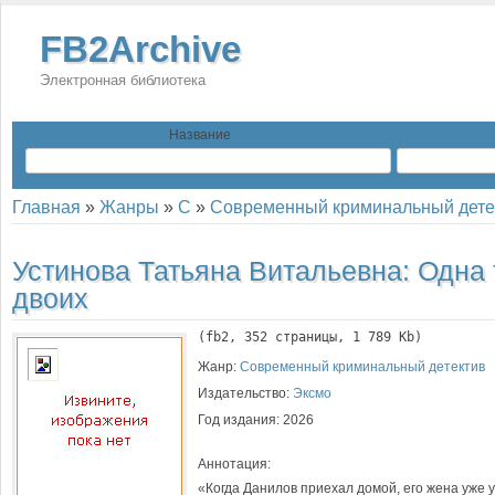
FB2Archive
Электронная библиотека
Название
Главная
»
Жанры
»
С
»
Современный криминальный дете
Устинова Татьяна Витальевна:
Одна 
двоих
(
fb2
, 
352
 страницы, 1 789 Kb)
Жанр:
Современный криминальный детектив
Издательство:
Эксмо
Год издания:
2026
Аннотация:
«Когда Данилов приехал домой, его жена уже