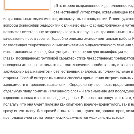
«Это второе исправленное и дополненное изд
отечественной литературе, охватывающее вс
интраканальных медикаментов, используемых в эндодонтии. В книге удачн
вопросы философии эндодонтии с клиническим и фармакологическим мате
позволяет всесторонне охарактеризовать все группы интраканальных анти
качественно новом уровне. Подробно описана экспериментальная работа Fis
позволяющая теоретически объяснить тактику эндодонтического лечения з
использованием сильнодействующих антисептиков для дезинфекции корнев
главах, посвященных групповой характеристике лекарственных препаратов
освещены их основные химико-фармакологические свойства, сходства и ра
зарубежных медикаментов и отечественных аналогов, их положительные 
стороны. Особый интерес вызывают способы применения интраканальных
зависимости от целевого назначения. Определенную ценность представля
отдельную главу понятие «смазанного слоя» и его значение для последую
корневого канала в свете последних данных. Вопросы, затронутые в книге,
полагать, что она будет полезна как опытному врачу-эндодонтологу, так и
врачу-стоматологу. Для врачей-стоматологов, студентов, ординаторов, асп
преподавателей стоматологических факультетов медицинских вузов.»