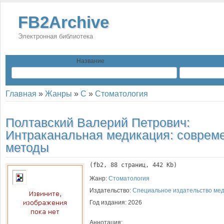
FB2Archive
Электронная библиотека
Название
Главная
»
Жанры
»
С
»
Стоматология
Полтавский Валерий Петрович:
Интраканальная медикация: соврем
методы
(
fb2
, 
88
 страниц, 442 Kb)
Жанр:
Стоматология
Издательство:
Специальное издательство мед
Год издания:
2026
Аннотация: