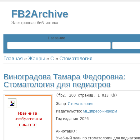
FB2Archive
Электронная библиотека
Название
Главная
»
Жанры
»
С
»
Стоматология
Виноградова Тамара Федоровна:
Стоматология для педиатров
(
fb2
, 
200
 страниц, 1 013 Kb)
Жанр:
Стоматология
Издательство:
МЕДпресс-информ
Год издания:
2026
Аннотация:
Учебный план по стоматологии для педиатров